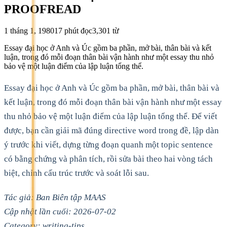
PROOFREAD
1 tháng 1, 1980
17
phút đọc
3,301
từ
Essay đại học ở Anh và Úc gồm ba phần, mở bài, thân bài và kết
luận, trong đó mỗi đoạn thân bài vận hành như một essay thu nhỏ
bảo vệ một luận điểm của lập luận tổng thể.
Essay đại học ở Anh và Úc gồm ba phần, mở bài, thân bài và
kết luận, trong đó mỗi đoạn thân bài vận hành như một essay
thu nhỏ bảo vệ một luận điểm của lập luận tổng thể. Để viết
được, bạn cần giải mã đúng directive word trong đề, lập dàn
ý trước khi viết, dựng từng đoạn quanh một topic sentence
có bằng chứng và phân tích, rồi sửa bài theo hai vòng tách
biệt, chỉnh cấu trúc trước và soát lỗi sau.
Tác giả: Ban Biên tập MAAS
Cập nhật lần cuối: 2026-07-02
Category: writing-tips