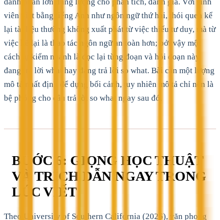
dành phần lớn dung lượng cho phân tích, đánh giá. Với sinh
viên viết bằng tiếng Anh như ngôn ngữ thứ hai, thói quen kể
lại tài liệu thường không xuất phát từ việc thiếu tư duy, mà từ
việc kể lại là thao tác ngôn ngữ an toàn hơn; bởi vậy một
cách tự kiểm nhanh là đọc lại từng đoạn và hỏi đoạn này
đang trả lời what hay đang trả lời so what. Bài cần một lượng
mô tả nhất định để dựng bối cảnh, tuy nhiên mô tả chỉ nên là
bệ phóng cho câu trả lời so what ngay sau đó.
BƯỚC 6: GIỌNG HỌC THUẬT
VÀ TRÍCH DẪN NGAY TRONG
LÚC VIẾT
Theo University of Southern California (2026), văn phong