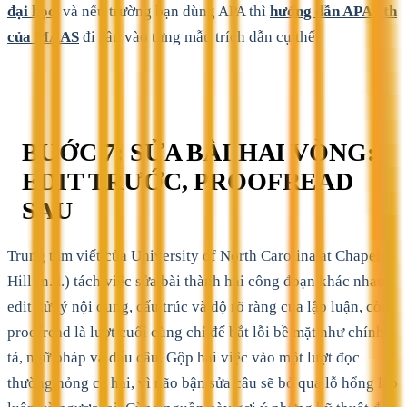
đại học
, và nếu trường bạn dùng APA thì
hướng dẫn APA 7th
của MAAS
đi sâu vào từng mẫu trích dẫn cụ thể.
BƯỚC 7: SỬA BÀI HAI VÒNG:
EDIT TRƯỚC, PROOFREAD
SAU
Trung tâm viết của University of North Carolina at Chapel
Hill (n.d.) tách việc sửa bài thành hai công đoạn khác nhau:
edit xử lý nội dung, cấu trúc và độ rõ ràng của lập luận, còn
proofread là lượt cuối cùng chỉ để bắt lỗi bề mặt như chính
tả, ngữ pháp và dấu câu. Gộp hai việc vào một lượt đọc
thường hỏng cả hai, vì não bận sửa câu sẽ bỏ qua lỗ hổng lập