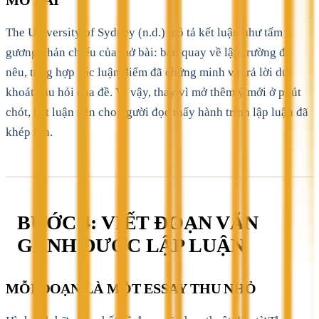
The University of Sydney (n.d.) mô tả kết luận như tấm
gương phản chiếu của mở bài: bạn quay về lập trường đã
nêu, tổng hợp các luận điểm đã chứng minh và trả lời dứt
khoát câu hỏi của đề. Vì vậy, thay vì mở thêm ý mới ở phút
chót, kết luận nên cho người đọc thấy hành trình lập luận đã
khép kín.
BƯỚC 4: VIẾT ĐOẠN VĂN
GÁNH ĐƯỢC LẬP LUẬN
MỖI ĐOẠN LÀ MỘT ESSAY THU NHỎ