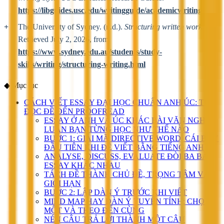
https://libguides.usc.edu/writingguide/academicwriting
The University of Sydney. (n.d.).
Structuring written work
.
Retrieved July 2, 2026, from
https://www.sydney.edu.au/students/study-
skills/writing/structuring-writing.html
◆
Mục lục
CÁCH VIẾT ESSAY ĐẠI HỌC CHUẨN ANH ÚC: TỪ
ĐỌC ĐỀ ĐẾN PROOFREAD
ESSAY Ở ANH VÀ ÚC KHÁC BÀI VĂN NGHỊ
LUẬN BẠN TỪNG HỌC NHƯ THẾ NÀO
BƯỚC 1: GIẢI MÃ DIRECTIVE WORD, CÁI BẪY
ĐẦU TIÊN KHI ĐỀ VIẾT BẰNG TIẾNG ANH
ANALYSE, DISCUSS, EVALUATE ĐÒI BA BÀI
ESSAY KHÁC NHAU
TÁCH ĐỀ THÀNH CHỦ ĐỀ, TRỌNG TÂM VÀ
GIỚI HẠN
BƯỚC 2: LẬP DÀN Ý TRƯỚC KHI VIẾT
MIND MAP HAY DÀN Ý TUYẾN TÍNH: CHỌN
MỘT VÀ THEO ĐẾN CÙNG
NÉN CÂU TRẢ LỜI THÀNH MỘT CÂU