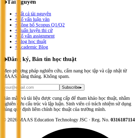
◆
Tài nguyên
+
Tất cả tài nguyên
+
Cố vấn luận văn
+
Công bố Scopus Q1/Q2
+
Huấn luyện thi cử
+
Cố vấn assignment
+
Blog học thuật
+
Academic Blog
◆
Đăng ký, Bản tin học thuật
Mẹo phương pháp nghiên cứu, cẩm nang học tập và cập nhật từ
MAAS, hằng tháng. Không spam.
Subscribe
▸
Bản mẫu và tài liệu được cung cấp để tham khảo học thuật, nhằm
nghiên cứu cấu trúc và lập luận. Sinh viên có trách nhiệm sử dụng
đúng quy định liêm chính học thuật của trường mình.
©
2026
MAAS Education Technology JSC · Reg. No.
0316187114