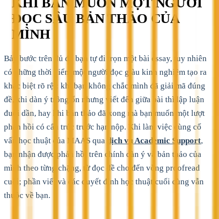
KHI BẠN MUỐN MỘT NGƯỜI
ĐỌC SÂU BẢN THẢO CỦA
MÌNH
Bảy bước trên đủ để bạn tự đi trọn một bài essay, tuy nhiên
có những thời điểm một người đọc giàu kinh nghiệm tạo ra
khác biệt rõ rệt: khi bạn không chắc mình đã giải mã đúng
đề, khi dàn ý trông ổn nhưng viết đến giữa bài thì lập luận
đuối dần, hay khi bản thảo đã xong mà bạn muốn một lượt
phản hồi có cấu trúc trước hạn nộp. Khi làm việc cùng cố
vấn học thuật của MAAS qua
dịch vụ Academic Support
,
bạn nhận được phản hồi trên chính dàn ý và bản thảo của
mình theo từng chặng, từ đọc đề cho đến vòng proofread
cuối; phần viết và các quyết định học thuật cuối cùng vẫn
thuộc về bạn.