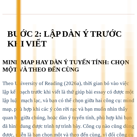
BƯỚC 2: LẬP DÀN Ý TRƯỚC
KHI VIẾT
MIND MAP HAY DÀN Ý TUYẾN TÍNH: CHỌN
MỘT VÀ THEO ĐẾN CÙNG
Theo University of Reading (2026a), thời gian bỏ vào việc
lập kế hoạch trước khi viết là thứ giúp bài essay có được một
lập luận mạch lạc, và bạn có thể chọn giữa hai công cụ: mind
map, phù hợp khi các ý còn rời rạc và bạn muốn nhìn thấy
quan hệ giữa chúng, hoặc dàn ý tuyến tính, phù hợp khi bạn
đã hình dung được trình tự trình bày. Công cụ nào cũng dùng
được, miễn là bạn chọn một và theo đến cùng, vì đổi công cụ