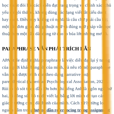
học thuật đòi hỏi cách diễn đạt trang trọng và chính xác, chủ
yếu ở ngôi thứ ba, không dùng các dạng viết tắt kiểu don't
hay can't. Điều này không có nghĩa là câu chữ phải cầu kỳ;
một câu đơn giản, đúng thuật ngữ và đúng ngữ pháp vẫn học
thuật hơn một câu dài dùng từ đao to búa lớn nhưng mơ hồ.
PARAPHRASE VẪN PHẢI TRÍCH DẪN
APA Style định nghĩa paraphrase là việc diễn đạt lại ý tưởng
của người khác bằng lời của mình, và nêu rõ một paraphrase
vẫn phải được trích dẫn theo dạng narrative hoặc
parenthetical (American Psychological Association, 2022).
Rủi ro bỏ sót trích dẫn lớn hơn khi tiếng Anh là ngôn ngữ thứ
hai, vì công sức bỏ ra để viết lại bằng lời mình dễ tạo cảm
giác ý tưởng cũng đã thành của mình. Cách xử lý từng loại
nguồn nằm trong
hướng dẫn referencing trong assignment