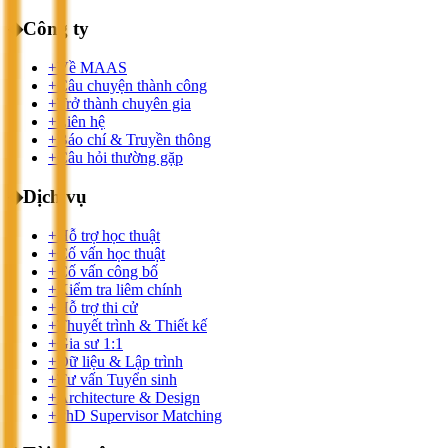
◆
Công ty
+
Về MAAS
+
Câu chuyện thành công
+
Trở thành chuyên gia
+
Liên hệ
+
Báo chí & Truyền thông
+
Câu hỏi thường gặp
◆
Dịch vụ
+
Hỗ trợ học thuật
+
Cố vấn học thuật
+
Cố vấn công bố
+
Kiểm tra liêm chính
+
Hỗ trợ thi cử
+
Thuyết trình & Thiết kế
+
Gia sư 1:1
+
Dữ liệu & Lập trình
+
Tư vấn Tuyển sinh
+
Architecture & Design
+
PhD Supervisor Matching