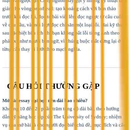
luận và ngược lại. Cùng nguồn này gợi ý những kỹ thuật đơn
giản cho vòng proofread: tạo khoảng cách với bản thảo
trước khi đọc lại, đọc to bài viết lên, đọc ngược từ câu cuối
về câu đầu, và mỗi lượt đọc chỉ săn một loại lỗi. Hai kỹ thuật
sau đặc biệt hữu ích khi bạn không bắt lỗi tiếng Anh theo
phản xạ như người bản ngữ, vì chúng buộc mắt dừng lại ở
từng câu thay vì lướt theo mạch nghĩa.
CÂU HỎI THƯỜNG GẶP
Mở bài essay đại học nên dài bao nhiêu?
Khoảng 10 đến 20 phần trăm tổng độ dài bài, theo hướng
dẫn kỹ năng học tập của The University of Sydney; nhiệm
vụ của mở bài là cho người đọc biết chủ đề, mục đích và cấu