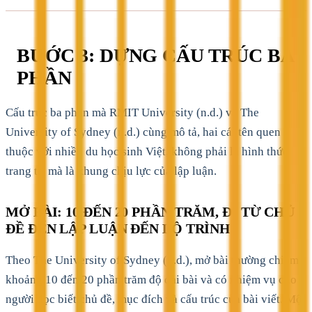
BƯỚC 3: DỰNG CẤU TRÚC BA
PHẦN
Cấu trúc ba phần mà RMIT University (n.d.) và The
University of Sydney (n.d.) cùng mô tả, hai cái tên quen
thuộc với nhiều du học sinh Việt, không phải là hình thức
trang trí mà là khung chịu lực của lập luận.
MỞ BÀI: 10 ĐẾN 20 PHẦN TRĂM, ĐI TỪ CHỦ
ĐỀ ĐẾN LẬP LUẬN ĐẾN LỘ TRÌNH
Theo The University of Sydney (n.d.), mở bài thường chiếm
khoảng 10 đến 20 phần trăm độ dài bài và có nhiệm vụ cho
người đọc biết chủ đề, mục đích và cấu trúc của bài viết. Một