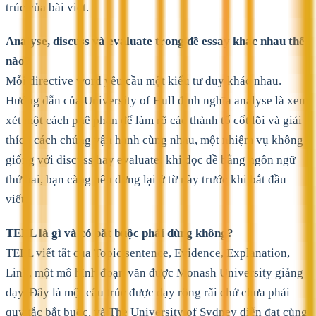
trúc của bài viết.
Analyse, discuss và evaluate trong đề essay khác nhau thế
nào?
Mỗi directive word yêu cầu một kiểu tư duy khác nhau.
Hướng dẫn của University of Hull định nghĩa analyse là xem
xét một cách phê phán để làm rõ các thành tố cốt lõi và giải
thích cách chúng vận hành cùng nhau, một nhiệm vụ không
giống với discuss hay evaluate; khi đọc đề bằng ngôn ngữ
thứ hai, bạn càng nên dừng lại ở từ này trước khi bắt đầu
viết.
TEEL là gì và có bắt buộc phải dùng không?
TEEL viết tắt của Topic sentence, Evidence, Explanation,
Link, một mô hình đoạn văn được Monash University giảng
dạy. Đây là một cấu trúc được dạy rộng rãi chứ chưa phải
quy tắc bắt buộc, và The University of Sydney diễn đạt cùng