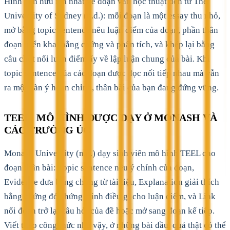
Hình ảnh hữu ích nhất về đoạn văn học thuật đến từ The
University of Sydney (n.d.): mỗi đoạn là một essay thu nhỏ,
mở bằng topic sentence nêu luận điểm của đoạn, phần thân
đoạn triển khai bằng chứng và phân tích, và khép lại bằng
câu chốt nối luận điểm ấy về lập luận chung của bài. Khi
topic sentence của các đoạn được đọc nối tiếp nhau mà vẫn
ra một dàn ý hoàn chỉnh, thân bài của bạn đang đứng vững.
TEEL: MÔ HÌNH ĐƯỢC DẠY Ở MONASH VÀ
CÁC TRƯỜNG ÚC
Monash University (n.d.) dạy sinh viên mô hình TEEL cho
đoạn thân bài: Topic sentence nêu ý chính của đoạn,
Evidence đưa bằng chứng từ tài liệu, Explanation giải thích
bằng chứng đó chứng minh điều gì cho luận điểm, và Link
nối đoạn trở lại câu hỏi của đề hoặc mở sang đoạn kế tiếp.
Viết theo công thức như vậy, ở những bài đầu, quả thật có thể