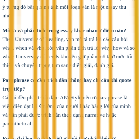
ý tưởng đó bằng hình ảnh mỗi đoạn văn là một essay thu
nhỏ.
Mô tả và phân tích trong essay khác nhau ở điểm nào?
Theo University of Reading, văn mô tả trả lời các câu hỏi
what, when và who, còn văn phân tích trả lời why, how và so
what; University of Leeds khuyên giữ phần mô tả ở mức tối
thiểu và chuyển trọng tâm sang diễn giải, đánh giá.
Paraphrase có cần trích dẫn không hay chỉ cần khi quote
trực tiếp?
Cả hai đều phải trích dẫn: APA Style nêu rõ paraphrase là
việc diễn đạt lại ý tưởng của người khác bằng lời của mình
và vẫn phải được trích dẫn theo dạng narrative hoặc
parenthetical.
Essay đại học có được viết ở ngôi thứ nhất không?