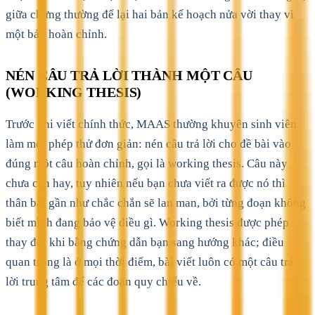
giữa chừng thường để lại hai bản kế hoạch nửa vời thay vì
một bản hoàn chỉnh.
NÉN CÂU TRẢ LỜI THÀNH MỘT CÂU
(WORKING THESIS)
Trước khi viết chính thức, MAAS thường khuyên sinh viên
làm một phép thử đơn giản: nén câu trả lời cho đề bài vào
đúng một câu hoàn chỉnh, gọi là working thesis. Câu này
chưa cần hay, tuy nhiên nếu bạn chưa viết ra được nó thì
thân bài gần như chắc chắn sẽ lan man, bởi từng đoạn không
biết mình đang bảo vệ điều gì. Working thesis được phép
thay đổi khi bằng chứng dẫn bạn sang hướng khác; điều
quan trọng là ở mọi thời điểm, bài viết luôn có một câu trả
lời trung tâm để các đoạn quy chiếu về.