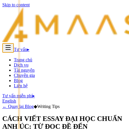
Skip to content
Tư vấn
▸
Trang chủ
Dịch vụ
Tài nguyên
Chuyên gia
Blog
Liên hệ
Tư vấn miễn phí
▸
English
←
Quay lại Blog
◆
Writing Tips
CÁCH VIẾT ESSAY ĐẠI HỌC CHUẨN
ANH ÚC: TỪ ĐỌC ĐỀ ĐẾN