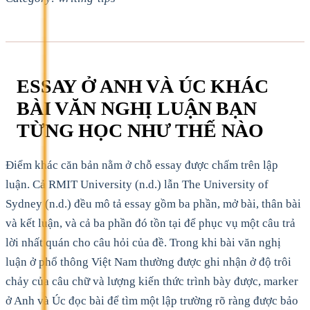
ESSAY Ở ANH VÀ ÚC KHÁC
BÀI VĂN NGHỊ LUẬN BẠN
TỪNG HỌC NHƯ THẾ NÀO
Điểm khác căn bản nằm ở chỗ essay được chấm trên lập
luận. Cả RMIT University (n.d.) lẫn The University of
Sydney (n.d.) đều mô tả essay gồm ba phần, mở bài, thân bài
và kết luận, và cả ba phần đó tồn tại để phục vụ một câu trả
lời nhất quán cho câu hỏi của đề. Trong khi bài văn nghị
luận ở phổ thông Việt Nam thường được ghi nhận ở độ trôi
chảy của câu chữ và lượng kiến thức trình bày được, marker
ở Anh và Úc đọc bài để tìm một lập trường rõ ràng được bảo