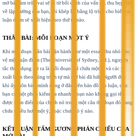
mở bài làm tròn vai sẽ đi từ bối cảnh của vấn đề, thu hẹp dần
về lập trường của bạn, rồi khép lại bằng lộ trình cho biết các
luận điểm sẽ xuất hiện theo thứ tự nào.
THÂN BÀI: MỖI ĐOẠN MỘT Ý
Khi mỗi đoạn thân bài vận hành như một essay thu nhỏ bảo
vệ một luận điểm (The University of Sydney, n.d.), nguyên
tắc thực dụng rút ra là mỗi đoạn chỉ chứa một ý, và các ý
xuất hiện theo đúng trình tự mà mở bài đã hứa. Người đọc
khi ấy luôn biết mình đang ở đâu trên bản đồ lập luận, còn
bạn có một phép kiểm tra nhanh: đoạn nào không gọi tên
được luận điểm của chính nó trong một câu thì đoạn đó đang
chứa nhiều hơn một ý, hoặc chưa có ý nào.
KẾT LUẬN: TẤM GƯƠNG PHẢN CHIẾU CỦA
MỞ BÀI