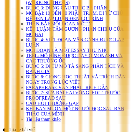
(WORKING THESIS)
BƯỚC 3: DỰNG CẤU TRÚC BA PHẦN
MỞ BÀI: 10 ĐẾN 20 PHẦN TRĂM, ĐI TỪ CHỦ
ĐỀ ĐẾN LẬP LUẬN ĐẾN LỘ TRÌNH
THÂN BÀI: MỖI ĐOẠN MỘT Ý
KẾT LUẬN: TẤM GƯƠNG PHẢN CHIẾU CỦA
MỞ BÀI
BƯỚC 4: VIẾT ĐOẠN VĂN GÁNH ĐƯỢC LẬP
LUẬN
MỖI ĐOẠN LÀ MỘT ESSAY THU NHỎ
TEEL: MÔ HÌNH ĐƯỢC DẠY Ở MONASH VÀ
CÁC TRƯỜNG ÚC
BƯỚC 5: ĐI TỪ MÔ TẢ SANG PHÂN TÍCH VÀ
ĐÁNH GIÁ
BƯỚC 6: GIỌNG HỌC THUẬT VÀ TRÍCH DẪN
NGAY TRONG LÚC VIẾT
PARAPHRASE VẪN PHẢI TRÍCH DẪN
BƯỚC 7: SỬA BÀI HAI VÒNG: EDIT TRƯỚC,
PROOFREAD SAU
CÂU HỎI THƯỜNG GẶP
KHI BẠN MUỐN MỘT NGƯỜI ĐỌC SÂU BẢN
THẢO CỦA MÌNH
Tài liệu tham khảo
◆
Chia sẻ bài viết