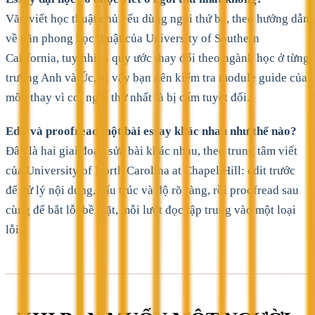
Văn viết học thuật chủ yếu dùng ngôi thứ ba, theo hướng dẫn
về văn phong học thuật của University of Southern
California, tuy nhiên quy ước thay đổi theo ngành học ở từng
trường Anh và Úc, vì vậy bạn nên kiểm tra module guide của
môn thay vì coi ngôi thứ nhất là bị cấm tuyệt đối.
Edit và proofread một bài essay khác nhau như thế nào?
Đây là hai giai đoạn sửa bài khác nhau, theo trung tâm viết
của University of North Carolina at Chapel Hill: edit trước
để xử lý nội dung, cấu trúc và độ rõ ràng, rồi proofread sau
cùng để bắt lỗi bề mặt, mỗi lượt đọc tập trung vào một loại
lỗi.