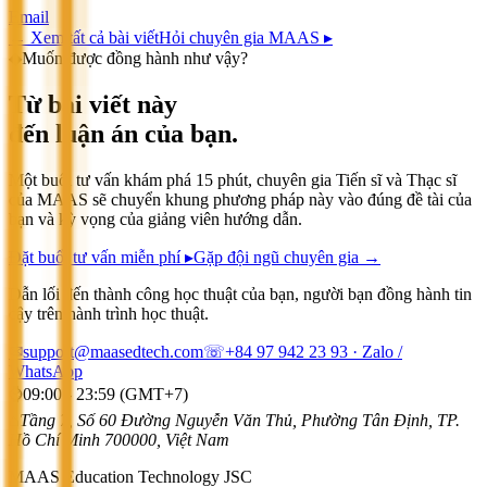
Email
←
Xem tất cả bài viết
Hỏi chuyên gia MAAS ▸
◆
Muốn được đồng hành như vậy?
Từ bài viết này
đến luận án của bạn.
Một buổi tư vấn khám phá 15 phút, chuyên gia Tiến sĩ và Thạc sĩ
của MAAS sẽ chuyển khung phương pháp này vào đúng đề tài của
bạn và kỳ vọng của giảng viên hướng dẫn.
Đặt buổi tư vấn miễn phí ▸
Gặp đội ngũ chuyên gia →
Dẫn lối đến thành công học thuật của bạn, người bạn đồng hành tin
cậy trên hành trình học thuật.
✉
support@maasedtech.com
☏
+84 97 942 23 93
· Zalo /
WhatsApp
⌚
09:00 - 23:59 (GMT+7)
⌂
Tầng 7, Số 60 Đường Nguyễn Văn Thủ, Phường Tân Định, TP.
Hồ Chí Minh 700000, Việt Nam
MAAS Education Technology JSC