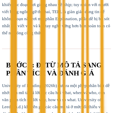
khiến các đoạn hơi giống nhau về nhịp; tuy nhiên với người
viết bằng ngôn ngữ thứ hai, TEEL là giàn giáo đáng tin để
không đoạn nào rơi mất phần Explanation, phần dễ bị bỏ sót
nhất khi viết vội, và khi tay nghề vững hơn bạn hoàn toàn có
thể nới lỏng công thức.
BƯỚC 5: ĐI TỪ MÔ TẢ SANG
PHÂN TÍCH VÀ ĐÁNH GIÁ
University of Reading (2026b) đưa ra một phép phân biệt dễ
nhớ: văn mô tả trả lời các câu hỏi what, when và who, còn
văn phân tích trả lời why, how và so what. University of
Leeds (n.d.) khuyên giữ các câu mô tả ở mức tối thiểu và