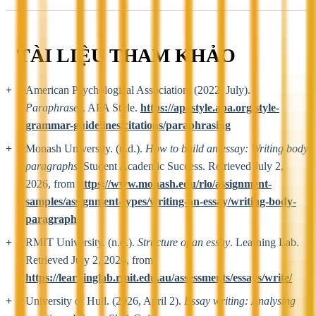
TÀI LIỆU THAM KHẢO
American Psychological Association. (2022, July).
Paraphrases
. APA Style.
https://apastyle.apa.org/style-
grammar-guidelines/citations/paraphrasing
Monash University. (n.d.).
How to build an essay: Writing body
paragraphs
. Student Academic Success. Retrieved July 2,
2026, from
https://www.monash.edu/rlo/assignment-
samples/assignment-types/writing-an-essay/writing-body-
paragraphs
RMIT University. (n.d.).
Structure of an essay
. Learning Lab.
Retrieved July 2, 2026, from
https://learninglab.rmit.edu.au/assessments/essays/write/
University of Hull. (2026, April 2).
Essay writing: Analysing