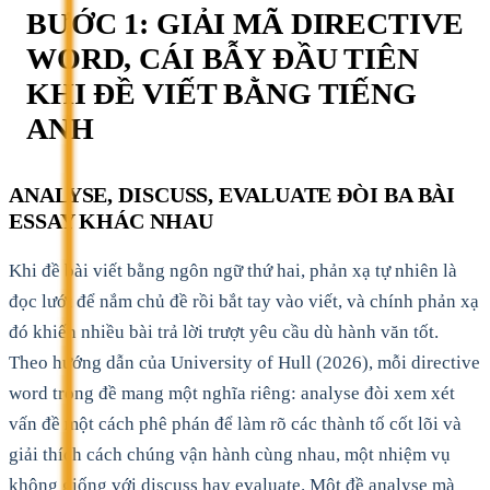
BƯỚC 1: GIẢI MÃ DIRECTIVE
WORD, CÁI BẪY ĐẦU TIÊN
KHI ĐỀ VIẾT BẰNG TIẾNG
ANH
ANALYSE, DISCUSS, EVALUATE ĐÒI BA BÀI
ESSAY KHÁC NHAU
Khi đề bài viết bằng ngôn ngữ thứ hai, phản xạ tự nhiên là
đọc lướt để nắm chủ đề rồi bắt tay vào viết, và chính phản xạ
đó khiến nhiều bài trả lời trượt yêu cầu dù hành văn tốt.
Theo hướng dẫn của University of Hull (2026), mỗi directive
word trong đề mang một nghĩa riêng: analyse đòi xem xét
vấn đề một cách phê phán để làm rõ các thành tố cốt lõi và
giải thích cách chúng vận hành cùng nhau, một nhiệm vụ
không giống với discuss hay evaluate. Một đề analyse mà