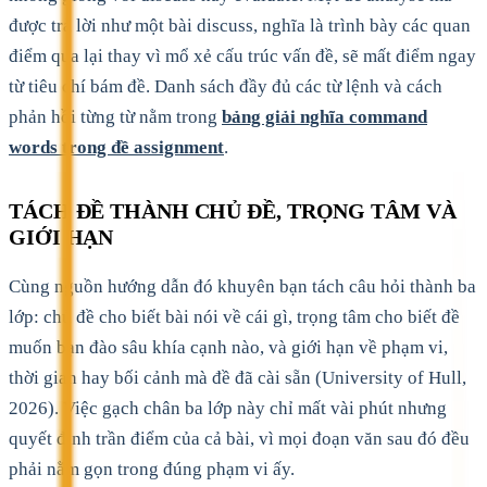
được trả lời như một bài discuss, nghĩa là trình bày các quan
điểm qua lại thay vì mổ xẻ cấu trúc vấn đề, sẽ mất điểm ngay
từ tiêu chí bám đề. Danh sách đầy đủ các từ lệnh và cách
phản hồi từng từ nằm trong
bảng giải nghĩa command
words trong đề assignment
.
TÁCH ĐỀ THÀNH CHỦ ĐỀ, TRỌNG TÂM VÀ
GIỚI HẠN
Cùng nguồn hướng dẫn đó khuyên bạn tách câu hỏi thành ba
lớp: chủ đề cho biết bài nói về cái gì, trọng tâm cho biết đề
muốn bạn đào sâu khía cạnh nào, và giới hạn về phạm vi,
thời gian hay bối cảnh mà đề đã cài sẵn (University of Hull,
2026). Việc gạch chân ba lớp này chỉ mất vài phút nhưng
quyết định trần điểm của cả bài, vì mọi đoạn văn sau đó đều
phải nằm gọn trong đúng phạm vi ấy.