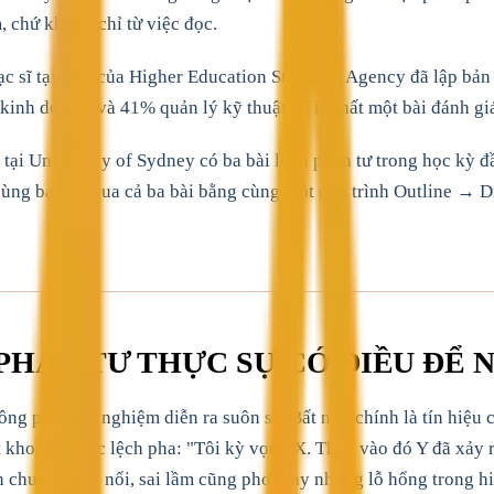
, chứ không chỉ từ việc đọc.
 sĩ tại Anh của Higher Education Statistics Agency đã lập bản
kinh doanh, và 41% quản lý kỹ thuật có ít nhất một bài đánh gi
ại University of Sydney có ba bài luận phản tư trong học kỳ đầ
g bạn ấy qua cả ba bài bằng cùng một chu trình Outline → Dra
PHẢN TƯ THỰC SỰ CÓ ĐIỀU ĐỂ N
g phải trải nghiệm diễn ra suôn sẻ. Bất ngờ chính là tín hiệu c
 khoảnh khắc lệch pha: "Tôi kỳ vọng X. Thay vào đó Y đã xảy r
chưa lý giải nổi, sai lầm cũng phơi bày những lỗ hổng trong hi