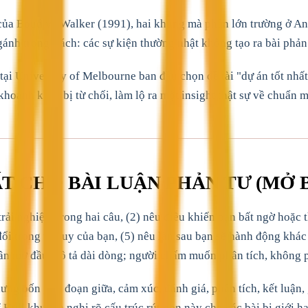
của Boud và Walker (1991), hai khung mà phần lớn trường ở An
gánh trọng trách: các sự kiện thường nhật không tạo ra bài phản 
 tại University of Melbourne ban đầu chọn đề tài "dự án tốt n
khoảnh khắc bị từ chối, làm lộ ra một insight thật sự về chuẩn 
 CHO BÀI LUẬN PHẢN TƯ (MỞ B
rải nghiệm trong hai câu, (2) nêu điều khiến bạn bất ngờ hoặc t
ay đổi trong tư duy của bạn, (5) nêu lần sau bạn sẽ hành động khá
phần mở đầu mô tả dài dòng; người chấm muốn phân tích, không 
ưng bốn giai đoạn giữa, cảm xúc, đánh giá, phân tích, kết luận,
 Hull khuyến nghị rõ cấu trúc rút gọn này cho các bài bị giới h