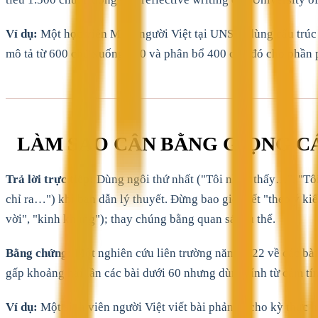
Ví dụ:
Một học viên MBA người Việt tại UNSW dùng cấu trúc n
mô tả từ 600 chữ xuống 200 và phân bổ 400 chữ đó cho phần ph
LÀM SAO CÂN BẰNG GIỌNG C
Trả lời trực tiếp:
Dùng ngôi thứ nhất ("Tôi nhận thấy…", "Tôi
chỉ ra…") khi bạn dẫn lý thuyết. Đừng bao giờ viết "theo ý kiến
vời", "kinh khủng"); thay chúng bằng quan sát cụ thể.
Bằng chứng:
Một nghiên cứu liên trường năm 2022 về các bài 
gấp khoảng hai lần các bài dưới 60 nhưng dùng tính từ cảm tính
Ví dụ:
Một sinh viên người Việt viết bài phản tư cho kỳ thực 