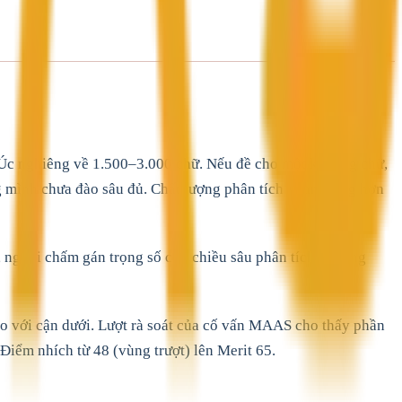
ở Úc nghiêng về 1.500–3.000 chữ. Nếu đề cho một khoảng chữ,
g mình chưa đào sâu đủ. Chất lượng phân tích quan trọng hơn
 người chấm gán trọng số cho chiều sâu phân tích khoảng
 so với cận dưới. Lượt rà soát của cố vấn MAAS cho thấy phần
 Điểm nhích từ 48 (vùng trượt) lên Merit 65.