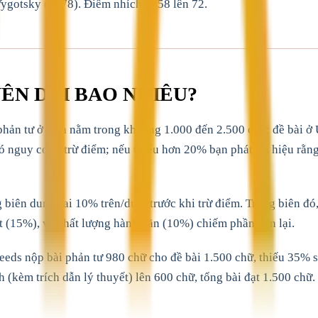
ygotsky (1978). Điểm nhích từ 58 lên 72.
NÊN DÀI BAO NHIÊU?
 phản tư ở Anh nằm trong khoảng 1.000 đến 2.500 chữ; đề bài 
ó nguy cơ bị trừ điểm; nếu thiếu hơn 20% bạn phát tín hiệu rằn
iên dung sai 10% trên/dưới trước khi trừ điểm. Trong biên đó,
t (15%), và chất lượng hành văn (10%) chiếm phần còn lại.
Leeds nộp bài phản tư 980 chữ cho đề bài 1.500 chữ, thiếu 35%
 (kèm trích dẫn lý thuyết) lên 600 chữ, tổng bài đạt 1.500 chữ.