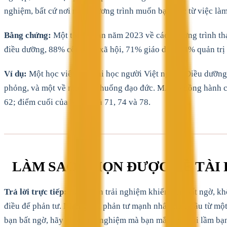
nghiệm, bất cứ nơi nào chương trình muốn bạn học từ việc làm
Bằng chứng:
Một tổng quan năm 2023 về các chương trình thạc
điều dưỡng, 88% công tác xã hội, 71% giáo dục, 64% quản trị 
Ví dụ:
Một học viên sau đại học người Việt ngành Điều dưỡng t
phỏng, và một về một tình huống đạo đức. MAAS đồng hành cùn
62; điểm cuối của bạn ấy là 71, 74 và 78.
LÀM SAO CHỌN ĐƯỢC ĐỀ TÀI 
Trả lời trực tiếp:
Hãy chọn trải nghiệm khiến bạn bất ngờ, khôn
điều để phản tư. Những bài phản tư mạnh nhất khởi đầu từ một
bạn bất ngờ, hãy chọn trải nghiệm mà bạn mắc một sai lầm bạn 