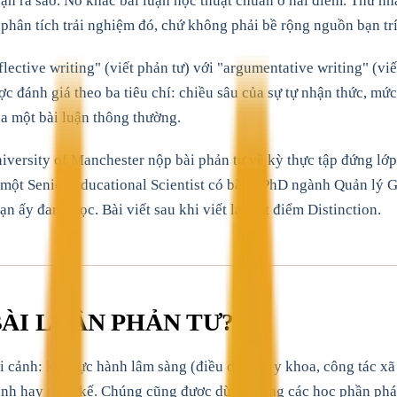
bạn ra sao. Nó khác bài luận học thuật chuẩn ở hai điểm. Thứ nh
u phân tích trải nghiệm đó, chứ không phải bề rộng nguồn bạn tr
lective writing" (viết phản tư) với "argumentative writing" (vi
ợc đánh giá theo ba tiêu chí: chiều sâu của sự tự nhận thức, mức
ủa một bài luận thông thường.
versity of Manchester nộp bài phản tư về kỳ thực tập đứng lớp
, một Senior Educational Scientist có bằng PhD ngành Quản lý 
 ấy đang học. Bài viết sau khi viết lại đạt điểm Distinction.
ÀI LUẬN PHẢN TƯ?
 cảnh: kỳ thực hành lâm sàng (điều dưỡng, y khoa, công tác xã 
nh hay thiết kế. Chúng cũng được dùng trong các học phần phát