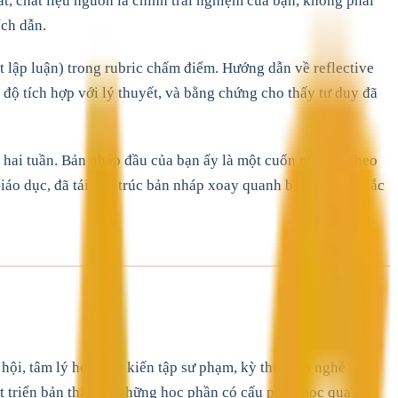
ất, chất liệu nguồn là chính trải nghiệm của bạn, không phải
ích dẫn.
ết lập luận) trong rubric chấm điểm. Hướng dẫn về reflective
 độ tích hợp với lý thuyết, và bằng chứng cho thấy tư duy đã
 hai tuần. Bản nháp đầu của bạn ấy là một cuốn nhật ký theo
Giáo dục, đã tái cấu trúc bản nháp xoay quanh ba khoảnh khắc
hội, tâm lý học), kỳ kiến tập sư phạm, kỳ thực tập nghề
 triển bản thân và những học phần có cấu phần học qua trải