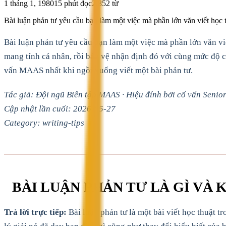
1 tháng 1, 1980
15
phút đọc
2,852
từ
Bài luận phản tư yêu cầu bạn làm một việc mà phần lớn văn viết học 
Bài luận phản tư yêu cầu bạn làm một việc mà phần lớn văn viế
mang tính cá nhân, rồi bảo vệ nhận định đó với cùng mức độ ch
vấn MAAS nhất khi ngồi xuống viết một bài phản tư.
Tác giả: Đội ngũ Biên tập MAAS · Hiệu đính bởi cố vấn Senior
Cập nhật lần cuối: 2026-05-27
Category: writing-tips
BÀI LUẬN PHẢN TƯ LÀ GÌ VÀ
Trả lời trực tiếp:
Bài luận phản tư là một bài viết học thuật t