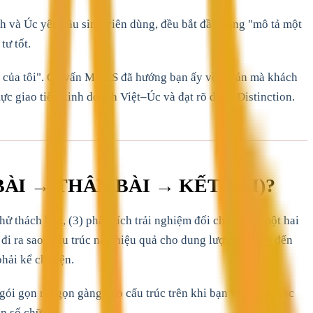
h và Úc yêu cầu sinh viên dùng, đều bắt đầu bằng "mô tả một
tư tốt.
hất của tôi". Cố vấn MAAS đã hướng bạn ấy về dự án mà khách
mực giao tiếp kinh doanh Việt–Úc và đạt rõ điểm Distinction.
ÀI → THÂN BÀI → KẾT BÀI)?
hử thách bạn, (3) phân tích trải nghiệm đối chiếu với một hai
c đi ra sao. Cấu trúc này hiệu quả cho dung lượng từ 800 đến
phải kể chuyện.
 gói gọn rất gọn gàng vào cấu trúc trên khi bạn viết cho mục
ạn số chữ.