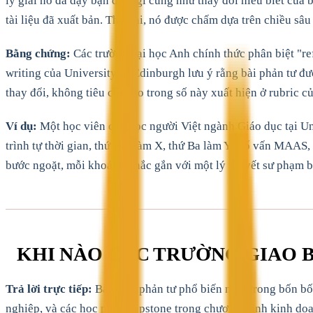
lý giải nó đã dạy bạn điều gì cũng như thay đổi hiểu biết của 
tài liệu đã xuất bản. Thứ hai, nó được chấm dựa trên chiều sâ
Bằng chứng:
Các trường đại học Anh chính thức phân biệt "ref
writing của University of Edinburgh lưu ý rằng bài phản tư đư
thay đổi, không tiêu chí nào trong số này xuất hiện ở rubric c
Ví dụ:
Một học viên cao học người Việt ngành Giáo dục tại Uni
trình tự thời gian, thứ Hai làm X, thứ Ba làm Y. Cố vấn MAAS
bước ngoặt, mỗi khoảnh khắc gắn với một lý thuyết sư phạm bạn
KHI NÀO CÁC TRƯỜNG GIAO B
Trả lời trực tiếp:
Bài luận phản tư phổ biến nhất trong bốn bối
nghiệp, và các học phần capstone trong chương trình kinh doa