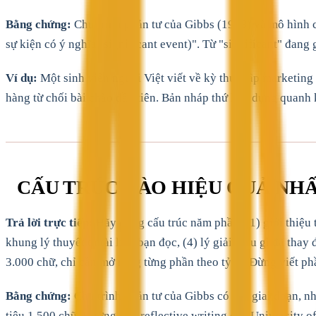
Bằng chứng:
Chu trình phản tư của Gibbs (1988) và mô hình 
sự kiện có ý nghĩa (significant event)". Từ "significant" đang 
Ví dụ:
Một sinh viên người Việt viết về kỳ thực tập marketing
hàng từ chối bài chào đầu tiên. Bản nháp thứ hai, dựng quanh 
CẤU TRÚC NÀO HIỆU QUẢ NHẤT
Trả lời trực tiếp:
Hãy dùng cấu trúc năm phần: (1) giới thiệu t
khung lý thuyết từ tài liệu bạn đọc, (4) lý giải điều gì đã th
3.000 chữ, chỉ cần mở rộng từng phần theo tỷ lệ. Đừng viết 
Bằng chứng:
Chu trình phản tư của Gibbs có sáu giai đoạn, nh
tiêu 1.500 chữ. Hướng dẫn reflective writing của University of