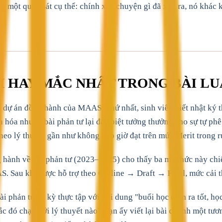
g một quan sát cụ thể: chính xác chuyện gì đã xảy ra, nó khác 
M HAY MẮC NHẤT TRONG BÀI LU
ác dự án đồng hành của MAAS. Thứ nhất, sinh viên viết nhật ký t
văn hóa nhưng bài phản tư lại đặc biệt tưởng thưởng cho sự tự ph
neo lý thuyết gần như không bao giờ đạt trên mức Merit trong r
 hành về bài phản tư (2023–2025) cho thấy ba mô thức này chi
S. Sau khi được hỗ trợ theo Outline → Draft → Final, mức cải t
i phản tư về kỳ thực tập với nội dung "buổi học diễn ra tốt, họ
c đó chạm tới lý thuyết nào? Bạn ấy viết lại bài quanh một tươ