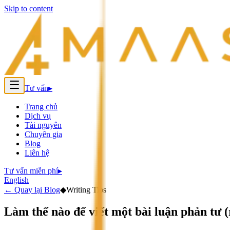
Skip to content
Tư vấn
▸
Trang chủ
Dịch vụ
Tài nguyên
Chuyên gia
Blog
Liên hệ
Tư vấn miễn phí
▸
English
←
Quay lại Blog
◆
Writing Tips
Làm thế nào để viết một bài luận phản tư (