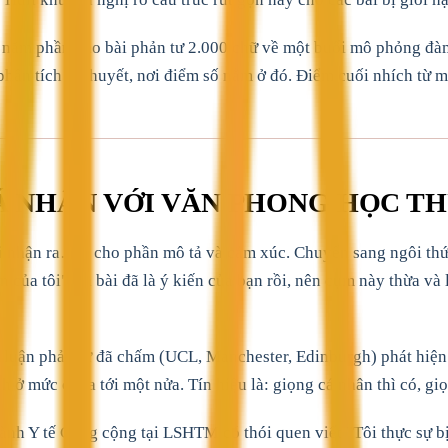
ăm phần cho bài phản tư 2.000 chữ về một buổi mô phỏng đàm 
ân tích lý thuyết, nơi điểm số nằm ở đó. Điểm cuối nhích từ mứ
Á NHÂN VỚI VĂN PHONG HỌC TH
 nhận ra…") cho phần mô tả và cảm xúc. Chuyển sang ngôi thứ 
 của tôi", cả bài đã là ý kiến của bạn rồi, nên cụm này thừa và l
luận phản tư đã chấm (UCL, Manchester, Edinburgh) phát hiện rằ
 ở mức chưa tới một nửa. Tín hiệu là: giọng cá nhân thì có, giọ
hành Y tế Công cộng tại LSHTM có thói quen viết "Tôi thực sự 