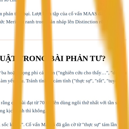
phán thất bại. Lượt biên tập của cố vấn MAAS đã cắt phần
c Merit sát ranh trong bản nháp lên Distinction rõ ràng.
UẬT TRONG BÀI PHẢN TƯ?
ba hoặc giọng phi cá nhân ("nghiên cứu cho thấy…", "dữ liệu
àm yếu câu. Tránh tính từ cảm tính ("thực sự", "rất", "tuyệt
ng các bài đạt từ 70 trở lên dùng ngôi thứ nhất với tần suất
ng kịch tính thì không.
bị sốc khi…". Cố vấn MAAS đã gắn cờ từ "thực sự" tám lần