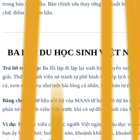
trong bản nháp đầu. Bản chỉnh sửa thay từng lần xuất hiện bằn
chữ, điểm cao hơn hẳn.
BA LỖI DU HỌC SINH VIỆT NA
Trả lời trực tiếp:
Ba lỗi lặp đi lặp lại xuất hiện xuyên suốt c
giải. Thứ hai, sinh viên né tránh tự phê bình vì phép lịch sự 
cả, xem nhiệm vụ như một bài blog cá nhân, bài phản tư thiếu 
Bằng chứng:
Dữ liệu nội bộ của MAAS từ hơn 200 dự án đồng
phản tư của sinh viên Việt trước khi có sự đồng hành của MAA
Ví dụ:
Một học viên cao học người Việt ngành Giáo dục viết bà
bạn ấy ba câu hỏi: buổi học nào, khoảnh khắc nào, khoảnh khắ