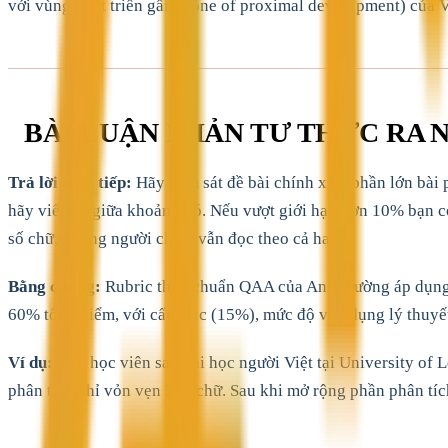
với vùng phát triển gần (zone of proximal development) của V
BÀI LUẬN PHẢN TƯ THỰC RA 
Trả lời trực tiếp:
Hãy bám sát đề bài chính xác, phần lớn bài
hãy viết tới giữa khoảng đó. Nếu vượt giới hạn hơn 10% bạn c
số chữ, nhưng người chấm vẫn đọc theo cả hai.
Bằng chứng:
Rubric theo chuẩn QAA của Anh thường áp dụng b
60% tổng điểm, với cấu trúc (15%), mức độ vận dụng lý thuyế
Ví dụ:
Một học viên sau đại học người Việt tại University of 
phân tích chỉ vỏn vẹn 200 chữ. Sau khi mở rộng phần phân tích