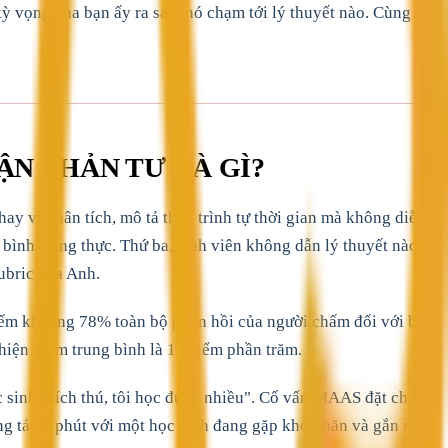
kỳ vọng của bạn ấy ra sao, nó chạm tới lý thuyết nào. Cùng số
ẬN PHẢN TƯ LÀ GÌ?
hay vì phân tích, mô tả theo trình tự thời gian mà không diễn
ê bình trung thực. Thứ ba, sinh viên không dẫn lý thuyết nào
ubric của Anh.
ếm khoảng 78% toàn bộ phản hồi của người chấm đối với bài
hiện điểm trung bình là 11 điểm phần trăm.
c sinh thích thú, tôi học được nhiều". Cố vấn MAAS đặt cho
ng tác 4 phút với một học sinh đang gặp khó khăn và gắn nó