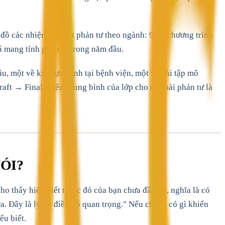
 đồ các nhiệm vụ viết phản tư theo ngành: 92% chương trình
á mang tính phản tư trong năm đầu.
u, một về kỳ thực hành tại bệnh viện, một về bài tập mô
ft → Final. Điểm trung bình của lớp cho các bài phản tư là
ÓI?
ho thấy hiểu biết trước đó của bạn chưa đầy đủ, nghĩa là có
a. Đây là lý do điều đó quan trọng." Nếu chẳng có gì khiến
ểu biết.