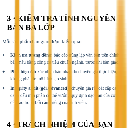
3 · KIỂM TRA TÍNH NGUYÊN
BẢN BA LỚP
Mỗi sản phẩm bàn giao được kiểm qua:
Kiểm tra tương đồng:
báo cáo trùng lặp văn bản trên chính
bản mẫu bằng công cụ tiêu chuẩn ngành, trước khi bàn giao.
Phát hiện AI:
xác nhận bản nháp do chuyên gia thực hiện,
không phải do mô hình tạo sinh.
Integrity audit (gói Advanced):
chuyên gia rà soát cấp cao
đánh dấu mọi phần có thể vướng quy định đạo văn của cơ sở
đào tạo trong bối cảnh riêng của sinh viên.
4 · TRÁCH NHIỆM CỦA BẠN