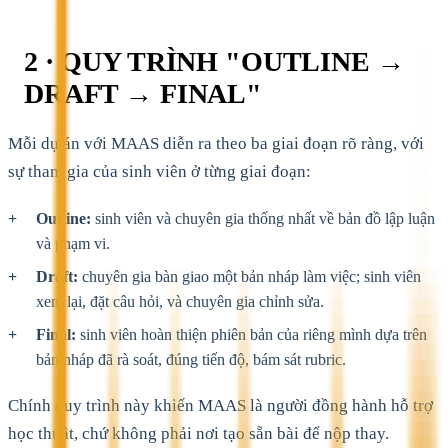
2 · QUY TRÌNH "OUTLINE →
DRAFT → FINAL"
Mỗi dự án với MAAS diễn ra theo ba giai đoạn rõ ràng, với
sự tham gia của sinh viên ở từng giai đoạn:
Outline:
sinh viên và chuyên gia thống nhất về bản đồ lập luận
và phạm vi.
Draft:
chuyên gia bàn giao một bản nháp làm việc; sinh viên
xem lại, đặt câu hỏi, và chuyên gia chỉnh sửa.
Final:
sinh viên hoàn thiện phiên bản của riêng mình dựa trên
bản nháp đã rà soát, đúng tiến độ, bám sát rubric.
Chính quy trình này khiến MAAS là người đồng hành hỗ trợ
học thuật, chứ không phải nơi tạo sẵn bài để nộp thay.