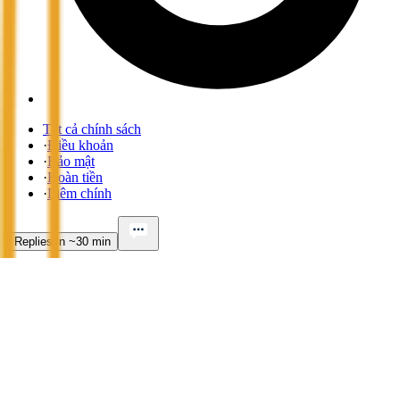
Tất cả chính sách
·
Điều khoản
·
Bảo mật
·
Hoàn tiền
·
Liêm chính
Replies in ~30 min