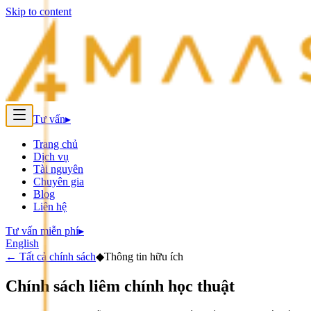
Skip to content
Tư vấn
▸
Trang chủ
Dịch vụ
Tài nguyên
Chuyên gia
Blog
Liên hệ
Tư vấn miễn phí
▸
English
←
Tất cả chính sách
◆
Thông tin hữu ích
Chính sách liêm chính học thuật