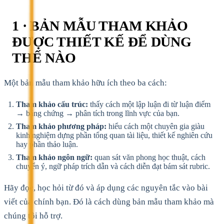
1 · BẢN MẪU THAM KHẢO
ĐƯỢC THIẾT KẾ ĐỂ DÙNG
THẾ NÀO
Một bản mẫu tham khảo hữu ích theo ba cách:
Tham khảo cấu trúc:
thấy cách một lập luận đi từ luận điểm
→ bằng chứng → phân tích trong lĩnh vực của bạn.
Tham khảo phương pháp:
hiểu cách một chuyên gia giàu
kinh nghiệm dựng phần tổng quan tài liệu, thiết kế nghiên cứu
hay phần thảo luận.
Tham khảo ngôn ngữ:
quan sát văn phong học thuật, cách
chuyển ý, ngữ pháp trích dẫn và cách diễn đạt bám sát rubric.
Hãy đọc, học hỏi từ đó và áp dụng các nguyên tắc vào bài
viết của chính bạn. Đó là cách dùng bản mẫu tham khảo mà
chúng tôi hỗ trợ.