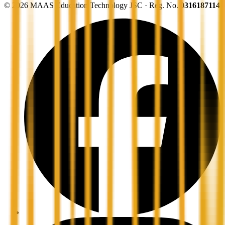
©
2026
MAAS Education Technology JSC · Reg. No.
0316187114