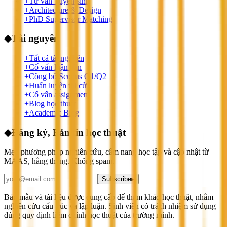
+
Tư vấn Tuyển sinh
+
Architecture & Design
+
PhD Supervisor Matching
◆
Tài nguyên
+
Tất cả tài nguyên
+
Cố vấn luận văn
+
Công bố Scopus Q1/Q2
+
Huấn luyện thi cử
+
Cố vấn assignment
+
Blog học thuật
+
Academic Blog
◆
Đăng ký, Bản tin học thuật
Mẹo phương pháp nghiên cứu, cẩm nang học tập và cập nhật từ
MAAS, hằng tháng. Không spam.
Subscribe
▸
Bản mẫu và tài liệu được cung cấp để tham khảo học thuật, nhằm
nghiên cứu cấu trúc và lập luận. Sinh viên có trách nhiệm sử dụng
đúng quy định liêm chính học thuật của trường mình.