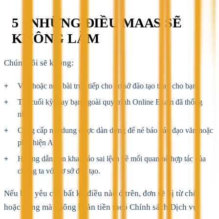
5 · NHỮNG ĐIỀU MAAS SẼ
KHÔNG LÀM
Chúng tôi sẽ không:
Viết hoặc nộp bài trực tiếp cho cơ sở đào tạo thay cho bạn.
Thi cuối kỳ thay bạn ngoài quy trình Online Exam đã thống
nhất.
Cung cấp nội dung được dàn dựng để né báo cáo đạo văn hoặc
phát hiện AI.
Hướng dẫn bạn khai báo sai lệch về mối quan hệ hợp tác của
chúng ta với cơ sở đào tạo.
Nếu bạn yêu cầu bất kỳ điều nào ở trên, đơn sẽ bị từ chối
hoặc dừng mà không hoàn tiền theo Chính sách Dịch vụ.