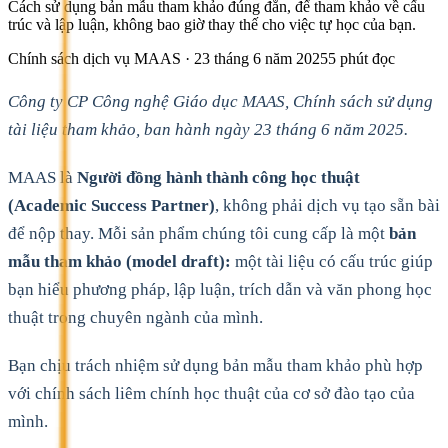
Cách sử dụng bản mẫu tham khảo đúng đắn, để tham khảo về cấu
trúc và lập luận, không bao giờ thay thế cho việc tự học của bạn.
Chính sách dịch vụ MAAS · 23 tháng 6 năm 2025
5
phút đọc
Công ty CP Công nghệ Giáo dục MAAS, Chính sách sử dụng
tài liệu tham khảo, ban hành ngày 23 tháng 6 năm 2025.
MAAS là
Người đồng hành thành công học thuật
(Academic Success Partner)
, không phải dịch vụ tạo sẵn bài
để nộp thay. Mỗi sản phẩm chúng tôi cung cấp là một
bản
mẫu tham khảo (model draft):
một tài liệu có cấu trúc giúp
bạn hiểu phương pháp, lập luận, trích dẫn và văn phong học
thuật trong chuyên ngành của mình.
Bạn chịu trách nhiệm sử dụng bản mẫu tham khảo phù hợp
với chính sách liêm chính học thuật của cơ sở đào tạo của
mình.