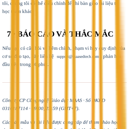
tôi, chúng tôi có thể điều chỉnh để chỉ bàn giao tài liệu tự
học tham khảo.
7 · BÁO CÁO VÀ THẮC MẮC
Nếu bạn có câu hỏi về liêm chính, phạm vi hay quy định của
cơ sở đào tạo, hãy liên hệ
, phản hồi
support@maasedtech.com
đầu tiên trong 30 phút.
Công ty CP Công nghệ Giáo dục MAAS · Số ĐKKD
0316187114 · 09:00, 23:59 (GMT+7).
Các bản mẫu và tài liệu được cung cấp để tham khảo học