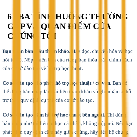
6 · BA TÌNH HUỐNG THƯỜNG
GẶP VÀ QUAN ĐIỂM CỦA
CHÚNG TÔI
Bạn nhận bản mẫu tham khảo.
Hãy đọc, chuyển hóa và học
hỏi từ đó. Nộp phiên bản của riêng bạn thỏa mãn chính sách
của cơ sở đào tạo về hỗ trợ học thuật.
Cơ sở đào tạo cho phép hỗ trợ học thuật / cố vấn.
Bạn có
thể dùng bản nháp làm tài liệu tham khảo và ghi nhận sự hỗ
trợ theo quy định cụ thể của cơ sở đào tạo.
Cơ sở đào tạo cấm hỗ trợ học thuật bên ngoài.
Chỉ dùng
bản nháp như tài liệu tự học cá nhân, không nộp nó. Nếu bạn
phát hiện quy định cấm này giữa chừng, hãy liên hệ chúng