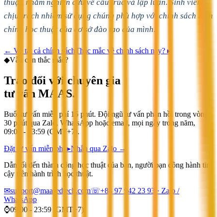
thuật, nhằm nghiên cứu về cấu trúc và lập luận. Sinh viên
chịu trách nhiệm sử dụng chúng phù hợp với chính sách liêm
chính học thuật của cơ sở đào tạo của mình.
←
Về tất cả chính sách
Thắc mắc về chính sách này? ▸
◆
Vẫn còn thắc mắc?
Trao đổi với chuyên gia
tư vấn MAAS.
Buổi tư vấn miễn phí 15 phút. Đội ngũ tư vấn phản hồi trong vòng
30 phút qua Zalo, WhatsApp hoặc email, mọi ngày trong năm,
09:00 - 23:59 (GMT+7).
Đặt tư vấn miễn phí ▸
Nhắn qua Zalo →
Dẫn lối đến thành công học thuật của bạn, người bạn đồng hành tin
cậy trên hành trình học thuật.
✉
support@maasedtech.com
☏
+84 97 942 23 93
· Zalo /
WhatsApp
⌚
09:00 - 23:59 (GMT+7)