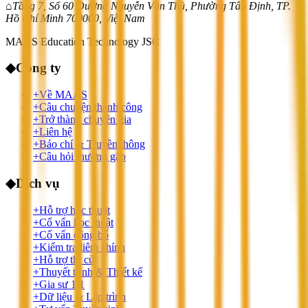
⌂
Tầng 7, Số 60 Đường Nguyễn Văn Thủ, Phường Tân Định, TP.
Hồ Chí Minh 700000, Việt Nam
MAAS Education Technology JSC
◆
Công ty
+
Về MAAS
+
Câu chuyện thành công
+
Trở thành chuyên gia
+
Liên hệ
+
Báo chí & Truyền thông
+
Câu hỏi thường gặp
◆
Dịch vụ
+
Hỗ trợ học thuật
+
Cố vấn học thuật
+
Cố vấn công bố
+
Kiểm tra liêm chính
+
Hỗ trợ thi cử
+
Thuyết trình & Thiết kế
+
Gia sư 1:1
+
Dữ liệu & Lập trình