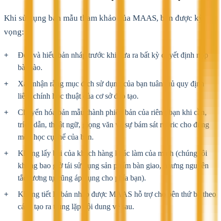
Khi sử dụng bản mẫu tham khảo của MAAS, bạn được kỳ
vọng:
Đọc và hiểu bản nháp trước khi đưa ra bất kỳ quyết định nộp
bài nào.
Xác nhận rằng mục đích sử dụng của bạn tuân thủ quy định
liêm chính học thuật của cơ sở đào tạo.
Chuyển hóa bản mẫu thành phiên bản của riêng bạn khi cần,
trích dẫn, thuật ngữ, giọng văn và sự bám sát rubric cho đúng
môn học cụ thể của bạn.
Không lấy bài của khách hàng khác làm của mình (chúng tôi
không bao giờ tái sử dụng sản phẩm bàn giao, nhưng nguyên
tắc tương tự cũng áp dụng cho phía bạn).
Không tiết lộ bản nháp được MAAS hỗ trợ cho bên thứ ba theo
cách tạo ra trùng lặp nội dung về sau.