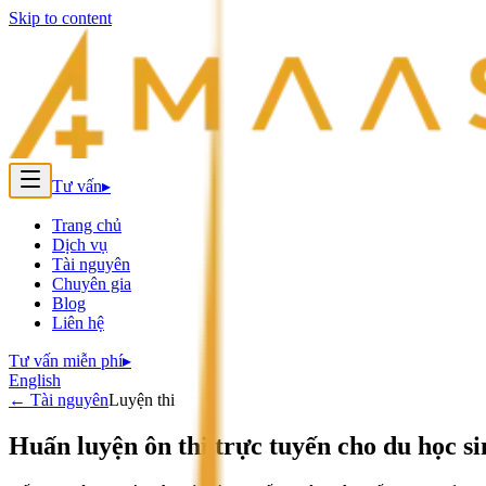
Skip to content
Tư vấn
▸
Trang chủ
Dịch vụ
Tài nguyên
Chuyên gia
Blog
Liên hệ
Tư vấn miễn phí
▸
English
←
Tài nguyên
Luyện thi
Huấn luyện ôn thi trực tuyến cho du học s