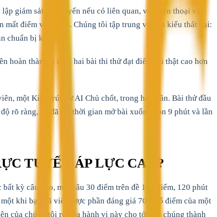
 lập giám sát trực tuyến nếu có liên quan, với điện thoại và
 mất điểm và vì sao. Chúng tôi tập trung vào ba kiểu thất bại:
ần chuẩn bị kế tiếp.
hoàn thành ít nhất hai bài thi thử đạt điểm thi thật cao hơn
ên, một Kiến trúc sư AI Chủ chốt, trong hai tuần. Bài thử đầu
độ rõ ràng, cô đã rút thời gian mở bài xuống còn 9 phút và lần
RỰC TUYẾN ÁP LỰC CAO?
ọc bất kỳ câu nào, một câu 30 điểm trên đề 100 điểm, 120 phút
0%, một khi bạn đã viết được phần đáng giá 70% số điểm của một
ên của chúng tôi rèn ba hành vi này cho tới khi chúng thành