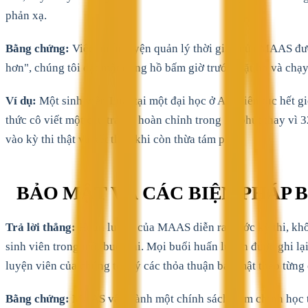
phản xạ.
Bằng chứng:
Việc huấn luyện quản lý thời gian của MAAS được
hơn", chúng tôi đặt một đồng hồ bấm giờ trước mặt họ và chạy
Ví dụ:
Một sinh viên Luật tại một đại học ở Anh liên tục hết g
thức cô viết một câu trả lời hoàn chỉnh trong 18 phút thay vì 
vào kỳ thi thật và kết thúc khi còn thừa tám phút.
BẢO MẬT VÀ CÁC BIỆN PHÁP 
Trả lời thẳng:
Huấn luyện của MAAS diễn ra trước kỳ thi, khôn
sinh viên trong một buổi thi. Mọi buổi huấn luyện được ghi lại
luyện viên của chúng tôi ký các thỏa thuận bảo mật theo từng 
Bằng chứng:
MAAS vận hành một chính sách liêm chính học t