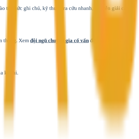
o tổ chức ghi chú, kỹ thuật tra cứu nhanh, và diễn giải câu
ễn thông. Xem
đội ngũ chuyên gia cố vấn
để biết danh sách
a kỳ thi.