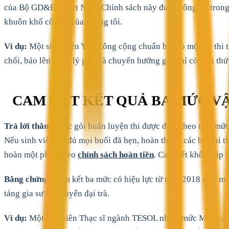
của Bộ GD&ĐT Việt Nam. Chính sách này được công bố tron
khuôn khổ cố vấn của chúng tôi.
Ví dụ:
Một sinh viên Y tế Công cộng chuẩn bị cho một kỳ thi 
chối, báo lên quản lý gói, và chuyển hướng gói chỉ còn thi thử 
CAM KẾT KẾT QUẢ BA MỨC VẬ
Trả lời thẳng:
Các gói huấn luyện thi được định theo một mức m
Nếu sinh viên dự đủ mọi buổi đã hẹn, hoàn thành các bài thi 
hoàn một phần theo
chính sách hoàn tiền
. Cam kết không áp d
Bằng chứng:
Cam kết ba mức có hiệu lực từ năm 2018 trên mọi
tảng gia sư trực tuyến đại trà.
Ví dụ:
Một học viên Thạc sĩ ngành TESOL nhắm mức Merit cho kỳ