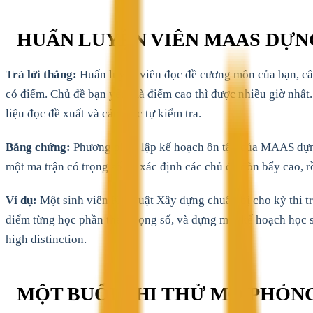
HUẤN LUYỆN VIÊN MAAS DỰNG
Trả lời thẳng:
Huấn luyện viên đọc đề cương môn của bạn, cân 
có điểm. Chủ đề bạn yếu mà điểm cao thì được nhiều giờ nhất.
liệu đọc đề xuất và các mốc tự kiểm tra.
Bằng chứng:
Phương pháp lập kế hoạch ôn tập của MAAS dựng 
một ma trận có trọng số để xác định các chủ đề đòn bẩy cao, rồ
Ví dụ:
Một sinh viên Kỹ thuật Xây dựng chuẩn bị cho kỳ thi t
điểm từng học phần theo trọng số, và dựng một kế hoạch học sâ
high distinction.
MỘT BUỔI THI THỬ MÔ PHỎN