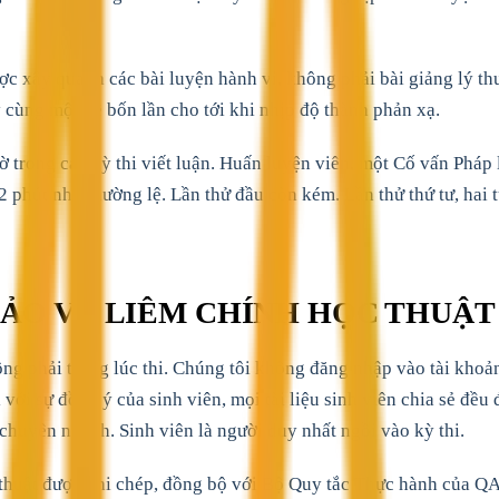
 xây quanh các bài luyện hành vi, không phải bài giảng lý thuy
 cùng một đề bốn lần cho tới khi nhịp độ thành phản xạ.
iờ trong các kỳ thi viết luận. Huấn luyện viên, một Cố vấn Pháp
32 phút như thường lệ. Lần thử đầu còn kém. Lần thử thứ tư, hai
BẢO VỆ LIÊM CHÍNH HỌC THUẬT
g phải trong lúc thi. Chúng tôi không đăng nhập vào tài khoản s
 với sự đồng ý của sinh viên, mọi tài liệu sinh viên chia sẻ đều
chuyên ngành. Sinh viên là người duy nhất ngồi vào kỳ thi.
huật được ghi chép, đồng bộ với Bộ Quy tắc Thực hành của QA