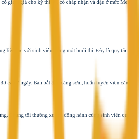
có giảm giá cho kỳ thi lại, cô chấp nhận và đậu ở mức Merit.
 liên lạc với sinh viên trong một buổi thi. Đây là quy tắc
g độ cao 7 ngày. Bạn bắt đầu càng sớm, huấn luyện viên càng
 ứng. Chúng tôi thường xuyên đồng hành cùng sinh viên qua 3