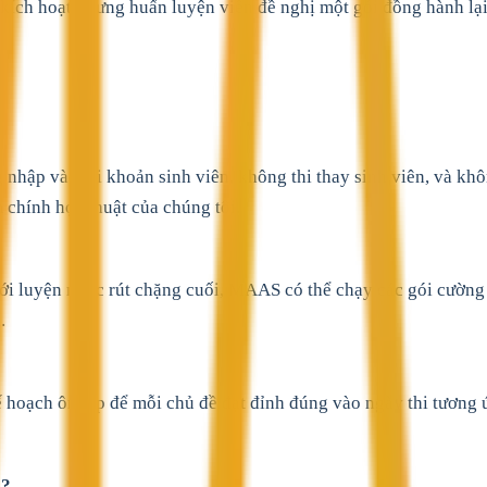
ích hoạt nhưng huấn luyện viên đề nghị một gói đồng hành lại 
nhập vào tài khoản sinh viên, không thi thay sinh viên, và không
 chính học thuật của chúng tôi.
. Với luyện nước rút chặng cuối, MAAS có thể chạy các gói cườn
.
ế hoạch ôn tập để mỗi chủ đề đạt đỉnh đúng vào ngày thi tương
g?