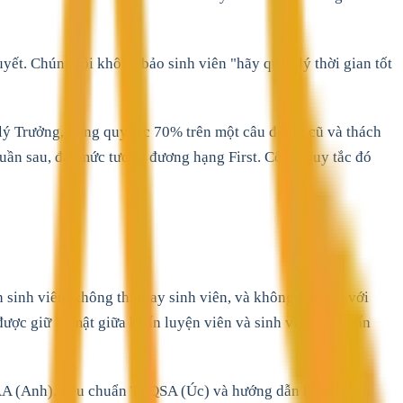
ết. Chúng tôi không bảo sinh viên "hãy quản lý thời gian tốt
 lý Trưởng, dùng quy tắc 70% trên một câu đề thi cũ và thách
 tuần sau, đạt mức tương đương hạng First. Cô áp quy tắc đó
inh viên, không thi thay sinh viên, và không liên lạc với
 được giữ bí mật giữa huấn luyện viên và sinh viên, và huấn
A (Anh), tiêu chuẩn TEQSA (Úc) và hướng dẫn liêm chính