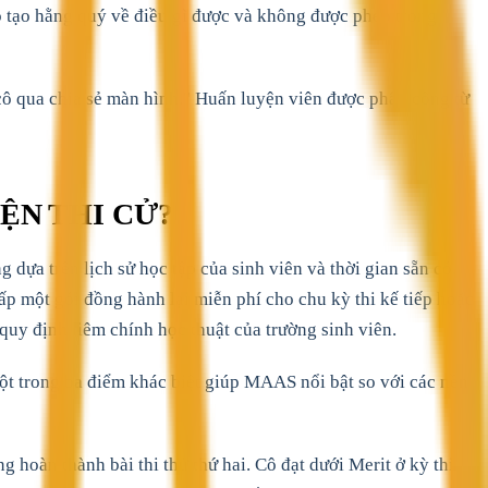
 tạo hằng quý về điều gì được và không được phép trong
cô qua chia sẻ màn hình." Huấn luyện viên được phân công từ
ỆN THI CỬ?
 dựa trên lịch sử học tập của sinh viên và thời gian sẵn có.
ấp một gói đồng hành lại miễn phí cho chu kỳ thi kế tiếp hoặc
quy định liêm chính học thuật của trường sinh viên.
ột trong ba điểm khác biệt giúp MAAS nổi bật so với các nền
oàn thành bài thi thử thứ hai. Cô đạt dưới Merit ở kỳ thi.