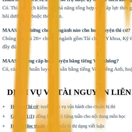
Có. Thi mở sách kiểm tra khả năng tổng hợp dưới áp lực thời gi
hỏi dưới ràng buộc thời gian.
MAAS phủ những chuyên ngành nào cho huấn luyện thi cử?
Chúng tôi phủ 20+ chuyên ngành gồm Tài chính, Y khoa, Kỹ t
đầy đủ.
MAAS có cung cấp huấn luyện bằng tiếng Việt không?
Có, các buổi huấn luyện có sẵn bằng tiếng Việt, tiếng Anh, h
DỊCH VỤ VÀ TÀI NGUYÊN LIÊ
Hỗ trợ Thi cử
: tuyến dịch vụ vận hành cho chuẩn bị thi
Gia sư (1:1)
: đồng hành 1:1 hằng tuần cho nội dung môn học
Hỗ trợ Học thuật
: cho chuẩn bị thi dạng viết luận