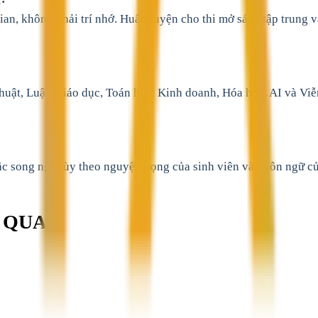
an, không phải trí nhớ. Huấn luyện cho thi mở sách tập trung và
huật, Luật, Giáo dục, Toán học, Kinh doanh, Hóa học, AI và Vi
oặc song ngữ tùy theo nguyện vọng của sinh viên và ngôn ngữ củ
N QUAN