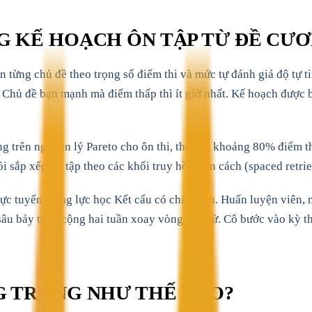
 KẾ HOẠCH ÔN TẬP TỪ ĐỀ CƯƠ
từng chủ đề theo trọng số điểm thi và mức tự đánh giá độ tự ti
 Chủ đề bạn mạnh mà điểm thấp thì ít giờ nhất. Kế hoạch được b
trên nguyên lý Pareto cho ôn thi, thường khoảng 80% điểm th
i sắp xếp ôn tập theo các khối truy hồi giãn cách (spaced retrie
rực tuyến Động lực học Kết cấu có chín tuần. Huấn luyện viên
u bảy tuần cộng hai tuần xoay vòng thi thử. Cô bước vào kỳ thi
G TRÔNG NHƯ THẾ NÀO?