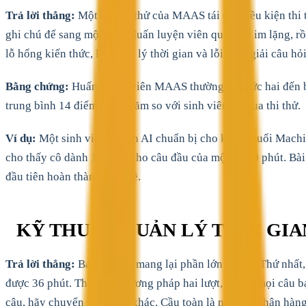
Trả lời thẳng:
Một bài thi thử của MAAS tái tạo điều kiện thi t
ghi chú để sang một bên. Huấn luyện viên quan sát im lặng, rồ
lỗ hổng kiến thức, lỗi quản lý thời gian và lỗi diễn giải câu h
Bằng chứng:
Huấn luyện viên MAAS thường tổ chức hai đến ba b
trung bình 14 điểm phần trăm so với sinh viên bỏ qua thi thử.
Ví dụ:
Một sinh viên ngành AI chuẩn bị cho kỳ thi cuối Machin
cho thấy cô dành 18 phút cho câu đầu của một đề 60 phút. Bài t
đầu tiên hoàn thành trọn đề.
KỸ THUẬT QUẢN LÝ THỜI GIA
Trả lời thẳng:
Ba kỹ thuật mang lại phần lớn giá trị. Thứ nhất
được 36 phút. Thứ hai, phương pháp hai lượt, trả lời mọi câu 
câu, hãy chuyển sang câu khác. Cầu toàn là nguyên nhân hàng 