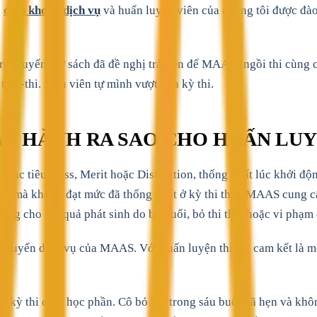
g
điều khoản dịch vụ
và huấn luyện viên của chúng tôi được đào
trực tuyến mở sách đã đề nghị trả tiền để MAAS "ngồi thi cùng 
tiền-thi. Sinh viên tự mình vượt qua kỳ thi.
N HÀNH RA SAO CHO HUẤN LUY
ục tiêu, Pass, Merit hoặc Distinction, thống nhất lúc khởi động
thử, mà không đạt mức đã thống nhất ở kỳ thi thật, MAAS cung c
ụng cho kết quả phát sinh do bỏ buổi, bỏ thi thử, hoặc vi phạm 
 tuyến dịch vụ của MAAS. Với huấn luyện thi cử, cam kết là m
 thi cuối học phần. Cô bỏ hai trong sáu buổi đã hẹn và không h