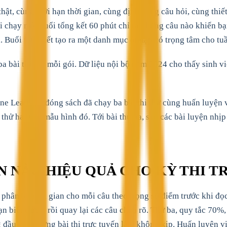
hật, cùng giới hạn thời gian, cùng định dạng câu hỏi, cùng thiết
i chạy một buổi tổng kết 60 phút chỉ ra những câu nào khiến bạn
ỏi. Buổi tổng kết tạo ra một danh mục ôn tập có trọng tâm cho tu
ài thi thử mỗi gói. Dữ liệu nội bộ năm 2024 cho thấy sinh viên 
e Learning đóng sách đã chạy ba bài thi thử cùng huấn luyện vi
hử hai vẫn mẫu hình đó. Tới bài thử ba, sau các bài luyện nhịp 
N NÀO HIỆU QUẢ CHO KỲ THI T
, phân bổ thời gian cho mỗi câu theo trọng số điểm trước khi đ
bạn biết trước, rồi quay lại các câu chưa rõ. Thứ ba, quy tắc 7
đầu của những bài thi trực tuyến làm không kịp. Huấn luyện vi