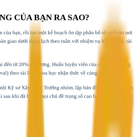
NG CỦA BẠN RA SAO?
n của bạn, rồi tạo một kế hoạch ôn tập phân bổ số giờ vào nơi
àn giao dưới dạng lịch theo tuần với nhiệm vụ hằng ngày, tài
i đến từ 20% đề cương. Huấn luyện viên của chúng tôi dùng
val) theo tài liệu khoa học nhận thức về củng cố trí nhớ.
, một Kỹ sư Xây dựng Trưởng nhóm, lập bản đồ đề cương, chấm
 sau khi đã luyện mọi chủ đề trọng số cao ba lần. Kết quả: