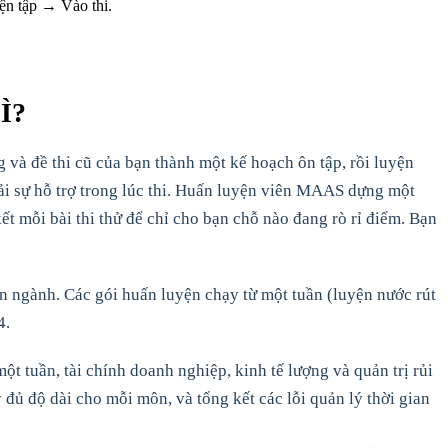
yện tập → Vào thi.
Ì?
g và đề thi cũ của bạn thành một kế hoạch ôn tập, rồi luyện
hải sự hỗ trợ trong lúc thi. Huấn luyện viên MAAS dựng một
ết mỗi bài thi thử để chỉ cho bạn chỗ nào đang rò rỉ điểm. Bạn
n ngành. Các gói huấn luyện chạy từ một tuần (luyện nước rút
4.
t tuần, tài chính doanh nghiệp, kinh tế lượng và quản trị rủi
 đủ độ dài cho mỗi môn, và tổng kết các lỗi quản lý thời gian