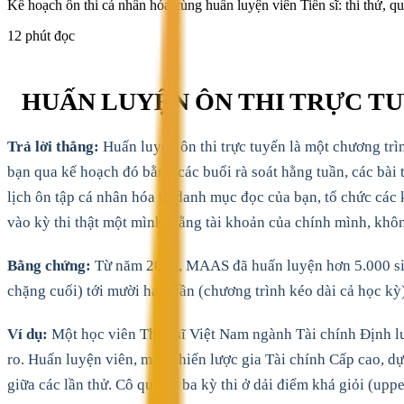
Kế hoạch ôn thi cá nhân hóa cùng huấn luyện viên Tiến sĩ: thi thử, 
12 phút đọc
HUẤN LUYỆN ÔN THI TRỰC T
Trả lời thẳng:
Huấn luyện ôn thi trực tuyến là một chương trìn
bạn qua kế hoạch đó bằng các buổi rà soát hằng tuần, các bài 
lịch ôn tập cá nhân hóa từ danh mục đọc của bạn, tổ chức các k
vào kỳ thi thật một mình, bằng tài khoản của chính mình, khô
Bằng chứng:
Từ năm 2015, MAAS đã huấn luyện hơn 5.000 sinh 
chặng cuối) tới mười hai tuần (chương trình kéo dài cả học kỳ
Ví dụ:
Một học viên Thạc sĩ Việt Nam ngành Tài chính Định lượ
ro. Huấn luyện viên, một Chiến lược gia Tài chính Cấp cao, dự
giữa các lần thử. Cô qua cả ba kỳ thi ở dải điểm khá giỏi (upp