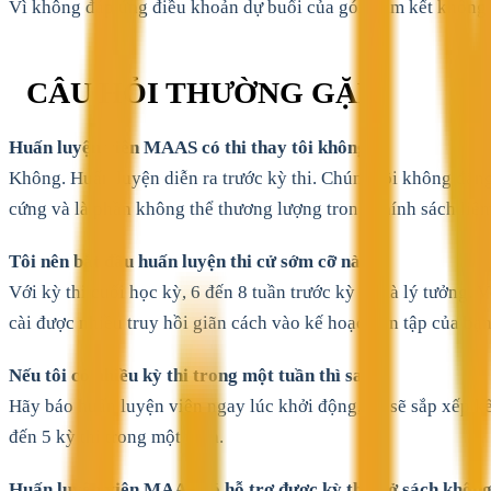
Vì không đáp ứng điều khoản dự buổi của gói, cam kết không k
CÂU HỎI THƯỜNG GẶP
Huấn luyện viên MAAS có thi thay tôi không?
Không. Huấn luyện diễn ra trước kỳ thi. Chúng tôi không đăng 
cứng và là phần không thể thương lượng trong chính sách liêm
Tôi nên bắt đầu huấn luyện thi cử sớm cỡ nào?
Với kỳ thi cuối học kỳ, 6 đến 8 tuần trước kỳ thi là lý tưởng
cài được nhiều truy hồi giãn cách vào kế hoạch ôn tập của bạn
Nếu tôi có nhiều kỳ thi trong một tuần thì sao?
Hãy báo huấn luyện viên ngay lúc khởi động, họ sẽ sắp xếp k
đến 5 kỳ thi trong một tuần.
Huấn luyện viên MAAS có hỗ trợ được kỳ thi mở sách khôn