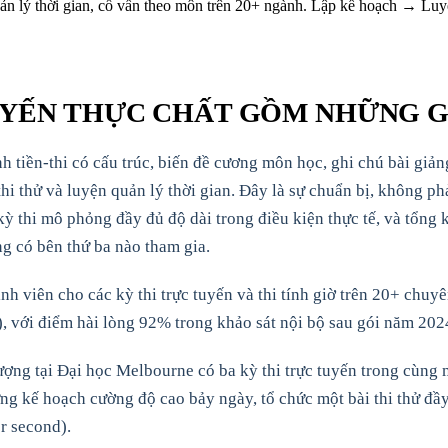
quản lý thời gian, cố vấn theo môn trên 20+ ngành. Lập kế hoạch → Lu
UYẾN THỰC CHẤT GỒM NHỮNG G
h tiền-thi có cấu trúc, biến đề cương môn học, ghi chú bài giản
thi thử và luyện quản lý thời gian. Đây là sự chuẩn bị, không p
ỳ thi mô phỏng đầy đủ độ dài trong điều kiện thực tế, và tổng k
ng có bên thứ ba nào tham gia.
viên cho các kỳ thi trực tuyến và thi tính giờ trên 20+ chuyê
), với điểm hài lòng 92% trong khảo sát nội bộ sau gói năm 202
ng tại Đại học Melbourne có ba kỳ thi trực tuyến trong cùng mộ
ng kế hoạch cường độ cao bảy ngày, tổ chức một bài thi thử đầy
er second).