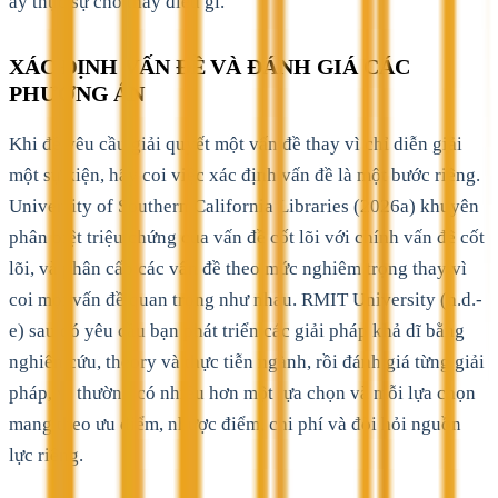
ấy thực sự cho thấy điều gì.
XÁC ĐỊNH VẤN ĐỀ VÀ ĐÁNH GIÁ CÁC
PHƯƠNG ÁN
Khi đề yêu cầu giải quyết một vấn đề thay vì chỉ diễn giải
một sự kiện, hãy coi việc xác định vấn đề là một bước riêng.
University of Southern California Libraries (2026a) khuyên
phân biệt triệu chứng của vấn đề cốt lõi với chính vấn đề cốt
lõi, và phân cấp các vấn đề theo mức nghiêm trọng thay vì
coi mọi vấn đề quan trọng như nhau. RMIT University (n.d.-
e) sau đó yêu cầu bạn phát triển các giải pháp khả dĩ bằng
nghiên cứu, theory và thực tiễn ngành, rồi đánh giá từng giải
pháp, vì thường có nhiều hơn một lựa chọn và mỗi lựa chọn
mang theo ưu điểm, nhược điểm, chi phí và đòi hỏi nguồn
lực riêng.