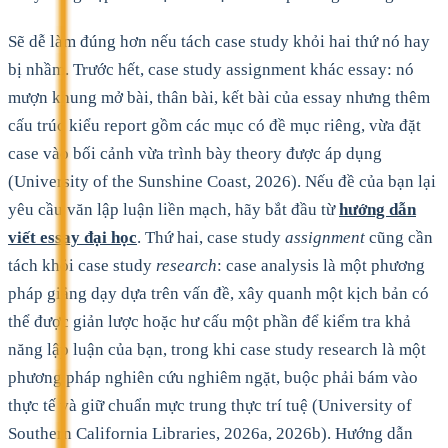
Sẽ dễ làm đúng hơn nếu tách case study khỏi hai thứ nó hay
bị nhầm. Trước hết, case study assignment khác essay: nó
mượn khung mở bài, thân bài, kết bài của essay nhưng thêm
cấu trúc kiểu report gồm các mục có đề mục riêng, vừa đặt
case vào bối cảnh vừa trình bày theory được áp dụng
(University of the Sunshine Coast, 2026). Nếu đề của bạn lại
yêu cầu văn lập luận liền mạch, hãy bắt đầu từ
hướng dẫn
viết essay đại học
. Thứ hai, case study
assignment
cũng cần
tách khỏi case study
research
: case analysis là một phương
pháp giảng dạy dựa trên vấn đề, xây quanh một kịch bản có
thể được giản lược hoặc hư cấu một phần để kiểm tra khả
năng lập luận của bạn, trong khi case study research là một
phương pháp nghiên cứu nghiêm ngặt, buộc phải bám vào
thực tế và giữ chuẩn mực trung thực trí tuệ (University of
Southern California Libraries, 2026a, 2026b). Hướng dẫn