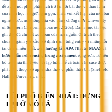
đề xuất, nối phần phân tích trở lại với bài đọc và thảo luận
của môn học, và giữ ngắn gọn; khác với kết luận của một bài
nghiên cứu, nó không đưa vào bằng chứng mới (University
of Southern California Libraries, 2026a). Danh mục tài liệu
ghi đầy đủ chi tiết xuất bản của mọi nguồn đã trích theo
chuẩn ngành yêu cầu; về định dạng từng entry và những lỗi
tái diễn nhiều nhất, xem
hướng dẫn APA 7th của MAAS
và
hướng dẫn referencing trong assignment
rộng hơn. Tư liệu
bổ trợ chưa thiết yếu với lập luận, kể cả toàn văn case được
phát sẵn, thuộc về appendix thay vì phần thân bài (Sheffield
Hallam University, n.d.).
LỖI PHỔ BIẾN NHẤT: DỪNG
LẠI Ở MÔ TẢ