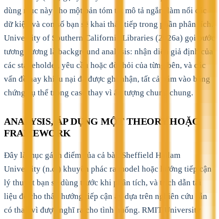
dùng mục này cho một bản tóm tắt mô tả ngắn, làm nổi các
dữ kiện và con số bạn sẽ khai thác tiếp trong phần phân tích.
University of Southern California Libraries (2026a) gọi bước
tương đương là background analysis: nhận diện giả định của
các stakeholder, yêu cầu hoặc đòi hỏi của từng bên, và các
vấn đề hay khiếu nại đã được ghi nhận, tất cả bám vào bằng
chứng cụ thể trong case thay vì ấn tượng chung chung.
ANALYSIS, ÁP DỤNG MỘT THEORY HOẶC
FRAMEWORK
Đây là mục gánh điểm của cả bài. Sheffield Hallam
University (n.d.) khuyên phác ra model hoặc hướng tiếp cận
lý thuyết bạn sẽ dùng trước khi phân tích, và trích dẫn tài
liệu để cho thấy hướng tiếp cận ấy dựa trên nghiên cứu sẵn
có thay vì được nghĩ ra cho tình huống. RMIT University