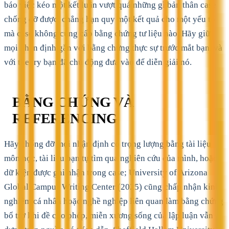
báo việc kéo một kết luận vượt quá những gì bản thân case
chống đỡ được, chẳng hạn quy một kết quả cho một yếu tố
mà case không cung cấp bằng chứng tư liệu nào. Hãy giữ
mọi nhận định gắn với bằng chứng thực sự trước mắt bạn, và
với theory bạn đã chủ động đưa vào để diễn giải nó.
BẰNG CHỨNG VÀ
REFERENCING
Hãy chống đỡ mọi nhận định có trọng lượng bằng tài liệu
môn học, tài liệu bạn tự tìm qua nghiên cứu của mình, hoặc
dữ kiện được ghi nhận trong case; University of Arizona
Global Campus Writing Center (2025) cũng chấp nhận kinh
nghiệm cá nhân hoặc nghề nghiệp liên quan làm bằng chứng
bổ trợ khi đề cho phép, miễn xương sống của lập luận vẫn