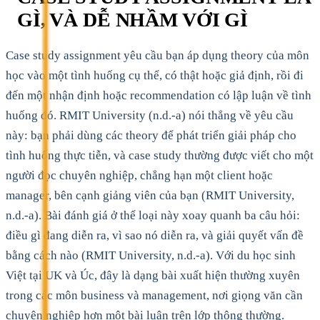
GÌ, VÀ DỄ NHẦM VỚI GÌ
Case study assignment yêu cầu bạn áp dụng theory của môn
học vào một tình huống cụ thể, có thật hoặc giả định, rồi đi
đến một nhận định hoặc recommendation có lập luận về tình
huống đó. RMIT University (n.d.-a) nói thẳng về yêu cầu
này: bạn phải dùng các theory để phát triển giải pháp cho
tình huống thực tiễn, và case study thường được viết cho một
người đọc chuyên nghiệp, chẳng hạn một client hoặc
manager, bên cạnh giảng viên của bạn (RMIT University,
n.d.-a). Bài đánh giá ở thể loại này xoay quanh ba câu hỏi:
điều gì đang diễn ra, vì sao nó diễn ra, và giải quyết vấn đề
bằng cách nào (RMIT University, n.d.-a). Với du học sinh
Việt tại UK và Úc, đây là dạng bài xuất hiện thường xuyên
trong các môn business và management, nơi giọng văn cần
chuyên nghiệp hơn một bài luận trên lớp thông thường.