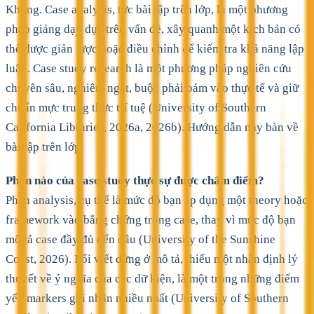
Không. Case analysis, tức bài tập trên lớp, là một phương
pháp giảng dạy dựa trên vấn đề, xây quanh một kịch bản có
thể được giản lược hoặc điều chỉnh để kiểm tra khả năng lập
luận. Case study research là một phương pháp nghiên cứu
chuyên sâu, nghiêm ngặt, buộc phải bám vào thực tế và giữ
chuẩn mực trung thực trí tuệ (University of Southern
California Libraries, 2026a, 2026b). Hướng dẫn này bàn về
bài tập trên lớp.
Phần nào của case study thực sự được chấm điểm?
Phần analysis, cụ thể là mức độ bạn áp dụng một theory hoặc
framework vào bằng chứng trong case, thay vì mức độ bạn
mô tả case đầy đủ đến đâu (University of the Sunshine
Coast, 2026). Lối viết dừng ở mô tả, thiếu một nhận định lý
thuyết về ý nghĩa của các dữ kiện, là một trong những điểm
yếu markers ghi nhận nhiều nhất (University of Southern