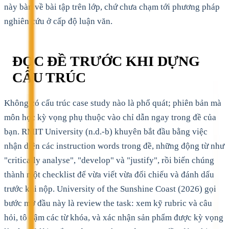
này bàn về bài tập trên lớp, chứ chưa chạm tới phương pháp
nghiên cứu ở cấp độ luận văn.
ĐỌC ĐỀ TRƯỚC KHI DỰNG
CẤU TRÚC
Không có cấu trúc case study nào là phổ quát; phiên bản mà
môn học kỳ vọng phụ thuộc vào chỉ dẫn ngay trong đề của
bạn. RMIT University (n.d.-b) khuyên bắt đầu bằng việc
nhận diện các instruction words trong đề, những động từ như
"critically analyse", "develop" và "justify", rồi biến chúng
thành một checklist để vừa viết vừa đối chiếu và đánh dấu
trước khi nộp. University of the Sunshine Coast (2026) gọi
bước mở đầu này là review the task: xem kỹ rubric và câu
hỏi, tô đậm các từ khóa, và xác nhận sản phẩm được kỳ vọng