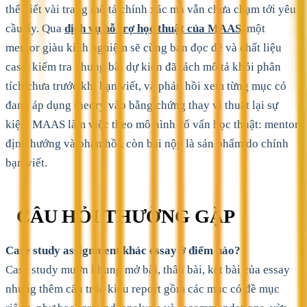
thể viết vài trang mô tả chính xác mà vẫn chưa chạm tới yêu
cầu ấy. Qua
dịch vụ hỗ trợ học thuật của MAAS
, một
mentor giàu kinh nghiệm sẽ cùng bạn đọc đề và chất liệu
case, kiểm tra khung bài dự kiến đã tách mô tả khỏi phân
tích chưa trước khi bạn viết, và phản hồi xem từng mục có
đang áp dụng theory vào bằng chứng thay vì thuật lại sự
kiện. MAAS làm việc theo mô hình cố vấn học thuật: mentor
định hướng và phản hồi, còn bài nộp là sản phẩm do chính
bạn viết.
CÂU HỎI THƯỜNG GẶP
Case study assignment khác essay ở điểm nào?
Case study mượn khung mở bài, thân bài, kết bài của essay
nhưng thêm cấu trúc kiểu report gồm các mục có đề mục