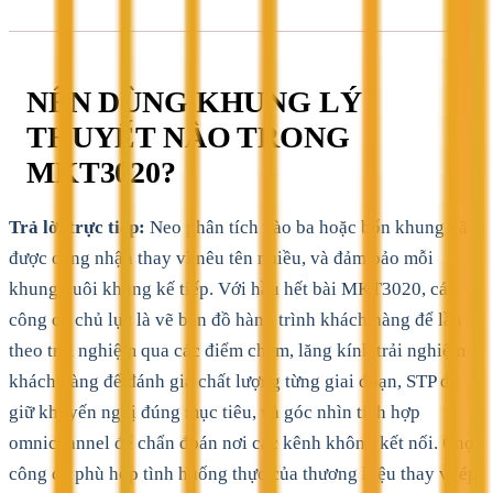
NÊN DÙNG KHUNG LÝ
THUYẾT NÀO TRONG
MKT3020?
Trả lời trực tiếp:
Neo phân tích vào ba hoặc bốn khung đã
được công nhận thay vì nêu tên nhiều, và đảm bảo mỗi
khung nuôi khung kế tiếp. Với hầu hết bài MKT3020, các
công cụ chủ lực là vẽ bản đồ hành trình khách hàng để lần
theo trải nghiệm qua các điểm chạm, lăng kính trải nghiệm
khách hàng để đánh giá chất lượng từng giai đoạn, STP để
giữ khuyến nghị đúng mục tiêu, và góc nhìn tích hợp
omnichannel để chẩn đoán nơi các kênh không kết nối. Chọn
công cụ phù hợp tình huống thực của thương hiệu thay vì ép