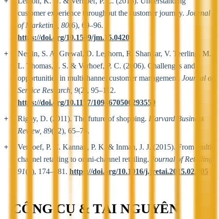
Lemon, K. N. & Verhoef, P. C. (2016). Understanding
customer experience throughout the customer journey.
Journal
of Marketing, 80
(6), 69–96.
https://doi.org/10.1509/jm.15.0420
Neslin, S. A. Grewal, D. Leghorn, R. Shankar, V. Teerling, M.
L. Thomas, J. S. & Verhoef, P. C. (2006). Challenges and
opportunities in multichannel customer management.
Journal of
Service Research, 9
(2), 95–112.
https://doi.org/10.1177/1094670506293559
Rigby, D. (2011). The future of shopping.
Harvard Business
Review, 89
(12), 65–76.
Verhoef, P. C. Kannan, P. K. & Inman, J. J. (2015). From multi-
channel retailing to omni-channel retailing.
Journal of Retailing,
91
(2), 174–181.
https://doi.org/10.1016/j.jretai.2015.02.005
CÔNG CỤ & TÀI NGUYÊN