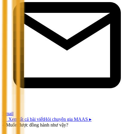
Email
←
Xem tất cả bài viết
Hỏi chuyên gia MAAS ▸
◆
Muốn được đồng hành như vậy?