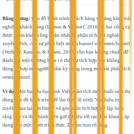
Bằng chứng:
Bản đồ hành trình khách hàng và lăng kính trải
nghiệm khách hàng (Lemon & Verhoef, 2016) là hai công cụ
được giám khảo công nhận nhất để phân tích trải nghiệm
xuyên kênh, còn sự phân biệt multichannel với omnichannel
(Verhoef, Kannan, & Inman, 2015) cho bạn khung chuẩn để
đánh giá một thương hiệu có thật sự tích hợp hay không,
đúng tổ hợp mà người chấm kỳ vọng trong một bài phân tích
omnichannel.
Ví dụ:
Một bạn du học sinh Việt phân tích một chuỗi siêu thị
dùng bản đồ hành trình để lần theo lộ trình "tìm hiểu trực
tuyến, mua tại cửa hàng" và góc nhìn tích hợp để lập luận
rằng app và thẻ thành viên giữ dữ liệu rời rạc. Hai khung, áp
dụng cho một hành trình thực, Distinction rõ ràng.