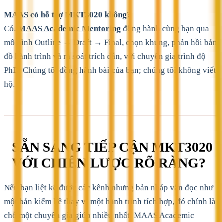
MAAS có hỗ trợ MKT3020 không?
Có.
MAAS Academic Mentoring
đồng hành cùng bạn qua
mô hình Outline → Draft → Final, chọn khung, phản hồi bản
đồ hành trình và rà soát trích dẫn, với chuyên gia trình độ
PhD. Chúng tôi đồng hành bài của bạn; chúng tôi không viết
hộ.
SẴN SÀNG TIẾP CẬN MKT3020
VỚI CHIẾN LƯỢC RÕ RÀNG?
Nếu bạn liệt kê được các kênh nhưng bản nháp vẫn đọc như
một bản kiểm kê thay vì một hành trình tích hợp, đó chính là
chỗ một chuyên gia giúp nhiều nhất. MAAS Academic