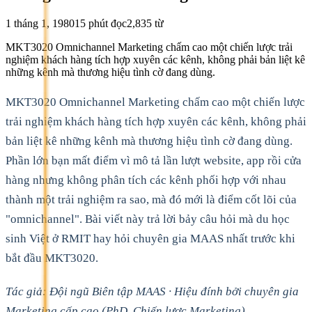
1 tháng 1, 1980
15
phút đọc
2,835
từ
MKT3020 Omnichannel Marketing chấm cao một chiến lược trải
nghiệm khách hàng tích hợp xuyên các kênh, không phải bản liệt kê
những kênh mà thương hiệu tình cờ đang dùng.
MKT3020 Omnichannel Marketing chấm cao một chiến lược
trải nghiệm khách hàng tích hợp xuyên các kênh, không phải
bản liệt kê những kênh mà thương hiệu tình cờ đang dùng.
Phần lớn bạn mất điểm vì mô tả lần lượt website, app rồi cửa
hàng nhưng không phân tích các kênh phối hợp với nhau
thành một trải nghiệm ra sao, mà đó mới là điểm cốt lõi của
"omnichannel". Bài viết này trả lời bảy câu hỏi mà du học
sinh Việt ở RMIT hay hỏi chuyên gia MAAS nhất trước khi
bắt đầu MKT3020.
Tác giả: Đội ngũ Biên tập MAAS · Hiệu đính bởi chuyên gia
Marketing cấp cao (PhD, Chiến lược Marketing)