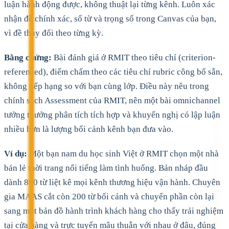
luận hành động được, không thuật lại từng kênh. Luôn xác
nhận đề chính xác, số từ và trọng số trong Canvas của bạn,
vì đề thay đổi theo từng kỳ.
Bằng chứng:
Bài đánh giá ở RMIT theo tiêu chí (criterion-
referenced), điểm chấm theo các tiêu chí rubric công bố sẵn,
không xếp hạng so với bạn cùng lớp. Điều này nêu trong
chính sách Assessment của RMIT, nên một bài omnichannel
tưởng thưởng phân tích tích hợp và khuyến nghị có lập luận
nhiều hơn là lượng bối cảnh kênh bạn đưa vào.
Ví dụ:
Một bạn nam du học sinh Việt ở RMIT chọn một nhà
bán lẻ thời trang nổi tiếng làm tình huống. Bản nháp đầu
dành 800 từ liệt kê mọi kênh thương hiệu vận hành. Chuyên
gia MAAS cắt còn 200 từ bối cảnh và chuyển phần còn lại
sang một bản đồ hành trình khách hàng cho thấy trải nghiệm
tại cửa hàng và trực tuyến mâu thuẫn với nhau ở đâu, đúng