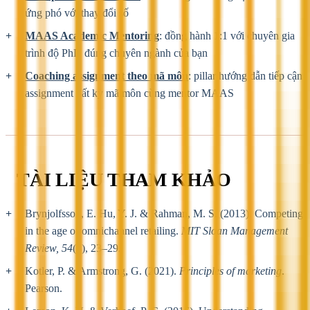
ứng phó với thay đổi số
MAAS Academic Mentoring
: đồng hành 1:1 với chuyên gia
trình độ PhD đúng chuyên ngành của bạn
Coaching assignment theo mã môn
: pillar hướng dẫn tiếp cận
assignment bất kỳ mã môn cùng mentor MAAS
TÀI LIỆU THAM KHẢO
Brynjolfsson, E. Hu, Y. J. & Rahman, M. S. (2013). Competing
in the age of omnichannel retailing.
MIT Sloan Management
Review, 54
(4), 23–29.
Kotler, P. & Armstrong, G. (2021).
Principles of marketing
.
Pearson.