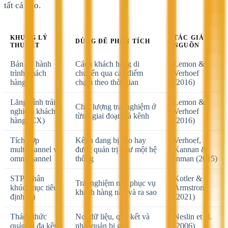
tất cả vào.
KHUNG LÝ
TÁC GIẢ /
DÙNG ĐỂ PHÂN TÍCH
THUYẾT
NGUỒN
Bản đồ hành
Cách khách hàng di
Lemon &
trình khách
chuyển qua các điểm
Verhoef
hàng
chạm theo thời gian
(2016)
Lăng kính trải
Lemon &
Chất lượng trải nghiệm ở
nghiệm khách
Verhoef
từng giai đoạn và kênh
hàng (CX)
(2016)
Tích hợp
Kênh đang bị silo hay
Verhoef,
multichannel vs
được quản trị như một hệ
Kannan &
omnichannel
thống
Inman (2015)
STP (phân
Kotler &
Trải nghiệm nên phục vụ
khúc, mục tiêu,
Armstrong
khách hàng nào và ra sao
định vị)
(2021)
Thách thức
Nơi dữ liệu, quy kết và
Neslin et al.
quản trị đa kênh
nhất quán bị gãy
(2006)