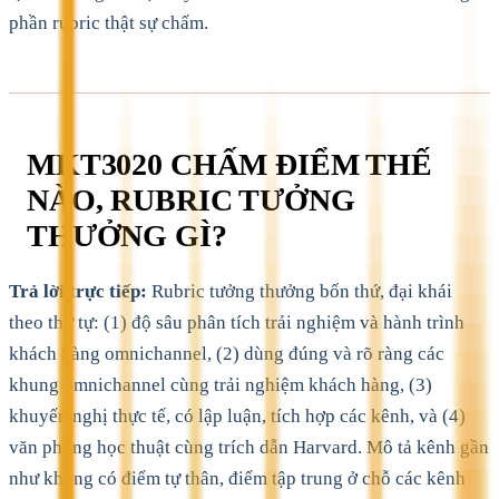
phần rubric thật sự chấm.
MKT3020 CHẤM ĐIỂM THẾ
NÀO, RUBRIC TƯỞNG
THƯỞNG GÌ?
Trả lời trực tiếp:
Rubric tưởng thưởng bốn thứ, đại khái
theo thứ tự: (1) độ sâu phân tích trải nghiệm và hành trình
khách hàng omnichannel, (2) dùng đúng và rõ ràng các
khung omnichannel cùng trải nghiệm khách hàng, (3)
khuyến nghị thực tế, có lập luận, tích hợp các kênh, và (4)
văn phong học thuật cùng trích dẫn Harvard. Mô tả kênh gần
như không có điểm tự thân, điểm tập trung ở chỗ các kênh