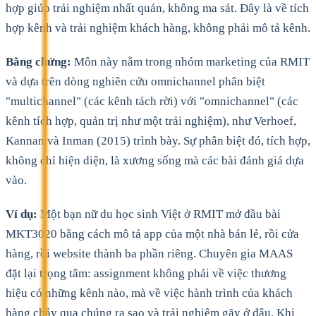
hợp giúp trải nghiệm nhất quán, không ma sát. Đây là về tích
hợp kênh và trải nghiệm khách hàng, không phải mô tả kênh.
Bằng chứng:
Môn này nằm trong nhóm marketing của RMIT
và dựa trên dòng nghiên cứu omnichannel phân biệt
"multichannel" (các kênh tách rời) với "omnichannel" (các
kênh tích hợp, quản trị như một trải nghiệm), như Verhoef,
Kannan và Inman (2015) trình bày. Sự phân biệt đó, tích hợp,
không chỉ hiện diện, là xương sống mà các bài đánh giá dựa
vào.
Ví dụ:
Một bạn nữ du học sinh Việt ở RMIT mở đầu bài
MKT3020 bằng cách mô tả app của một nhà bán lẻ, rồi cửa
hàng, rồi website thành ba phần riêng. Chuyên gia MAAS
đặt lại trọng tâm: assignment không phải về việc thương
hiệu có những kênh nào, mà về việc hành trình của khách
hàng chảy qua chúng ra sao và trải nghiệm gãy ở đâu. Khi