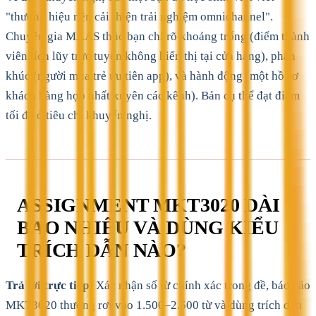
"thương hiệu nên cải thiện trải nghiệm omnichannel".
Chuyên gia MAAS thúc bạn chỉ rõ khoảng trống (điểm thành
viên tích lũy trực tuyến không hiển thị tại cửa hàng), phân
khúc (người mua trẻ ưu tiên app), và hành động (một hồ sơ
khách hàng hợp nhất xuyên các kênh). Bản cụ thể đạt điểm
tối đa ở tiêu chí khuyến nghị.
ASSIGNMENT MKT3020 DÀI
BAO NHIÊU VÀ DÙNG KIỂU
TRÍCH DẪN NÀO?
Trả lời trực tiếp:
Xác nhận số từ chính xác trong đề, báo cáo
MKT3020 thường rơi vào 1.500–2.500 từ và dùng trích dẫn