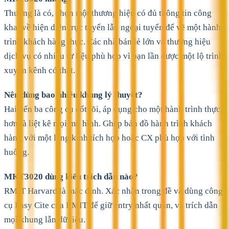
Thường là có, chọn một thương hiệu có đủ thông tin công
khai về hiện diện trực tuyến lẫn ngoại tuyến để vẽ một hành
trình khách hàng thực. Các nhà bán lẻ lớn và thương hiệu
dịch vụ có nhiều tư liệu phù hợp vì bạn lần được một lộ trình
xuyên kênh có thật.
Nên dùng bao nhiêu khung lý thuyết?
Hai đến ba công cụ cốt lõi, áp dụng cho một hành trình thực,
hơn là liệt kê mọi mô hình. Ghép bản đồ hành trình khách
hàng với một lăng kính tích hợp hoặc CX phù hợp với tình
huống.
MKT3020 dùng kiểu trích dẫn nào?
RMIT Harvard là mặc định. Xác nhận trong đề và dùng công
cụ Easy Cite của RMIT để giữ entry nhất quán, và trích dẫn
mọi khung lẫn dữ liệu.