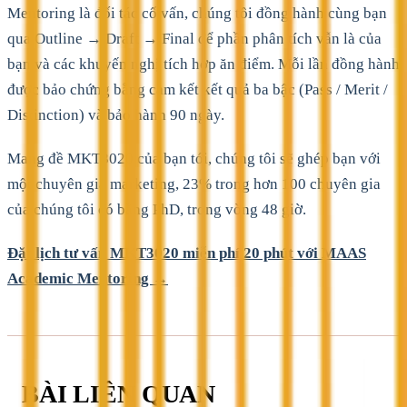
Mentoring là đối tác cố vấn, chúng tôi đồng hành cùng bạn
qua Outline → Draft → Final để phần phân tích vẫn là của
bạn và các khuyến nghị tích hợp ăn điểm. Mỗi lần đồng hành
được bảo chứng bằng cam kết kết quả ba bậc (Pass / Merit /
Distinction) và bảo hành 90 ngày.
Mang đề MKT3020 của bạn tới, chúng tôi sẽ ghép bạn với
một chuyên gia marketing, 23% trong hơn 100 chuyên gia
của chúng tôi có bằng PhD, trong vòng 48 giờ.
Đặt lịch tư vấn MKT3020 miễn phí 20 phút với MAAS
Academic Mentoring →
BÀI LIÊN QUAN