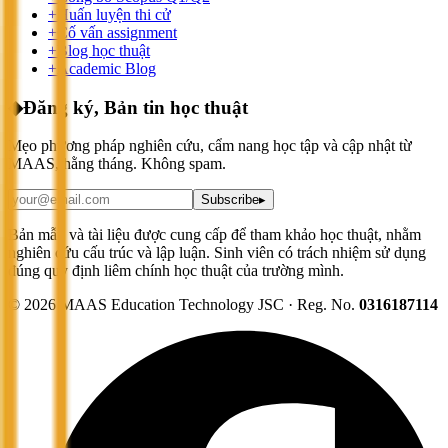
+
Huấn luyện thi cử
+
Cố vấn assignment
+
Blog học thuật
+
Academic Blog
◆
Đăng ký, Bản tin học thuật
Mẹo phương pháp nghiên cứu, cẩm nang học tập và cập nhật từ
MAAS, hằng tháng. Không spam.
Subscribe
▸
Bản mẫu và tài liệu được cung cấp để tham khảo học thuật, nhằm
nghiên cứu cấu trúc và lập luận. Sinh viên có trách nhiệm sử dụng
đúng quy định liêm chính học thuật của trường mình.
©
2026
MAAS Education Technology JSC · Reg. No.
0316187114