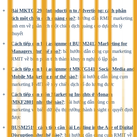
Bài MKTG1294 Introduction to Advertising: cách phân
tích một chiến dịch quảng cáo?
: hướng dẫn RMIT marketing
anh em về phân tích một chiến dịch quảng cáo dựa trên lý
thuyết
Cách tiếp cận bài assignment BUSM2412 Marketing for
Managers như thế nào?
: bài hướng dẫn cùng cụm marketing
RMIT về biến phân tích thành khuyến nghị có lập luận
Cách tiếp cận bài assignment MKTG1419 Social Media and
Mobile Marketing như thế nào?
: bài hướng dẫn cùng cụm
marketing RMIT về xây chiến dịch số đo lường được
Cách tiếp cận môn Marketing Insights ở Monash
(MKF2801) như thế nào?
: bài hướng dẫn cùng cụm
marketing về biến dữ liệu thị trường thành insight ra quyết định
được
BUSM2519: cách tiếp cận bài Leading in the Age of Digital
Disruption như thế nào?
: bài hướng dẫn cùng cụm RMIT về