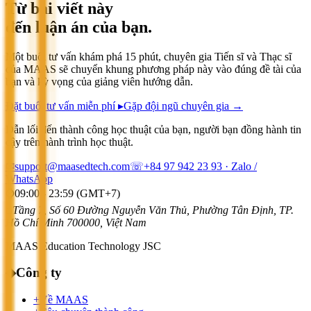
Từ bài viết này
đến luận án của bạn.
Một buổi tư vấn khám phá 15 phút, chuyên gia Tiến sĩ và Thạc sĩ
của MAAS sẽ chuyển khung phương pháp này vào đúng đề tài của
bạn và kỳ vọng của giảng viên hướng dẫn.
Đặt buổi tư vấn miễn phí ▸
Gặp đội ngũ chuyên gia →
Dẫn lối đến thành công học thuật của bạn, người bạn đồng hành tin
cậy trên hành trình học thuật.
✉
support@maasedtech.com
☏
+84 97 942 23 93
· Zalo /
WhatsApp
⌚
09:00 - 23:59 (GMT+7)
⌂
Tầng 7, Số 60 Đường Nguyễn Văn Thủ, Phường Tân Định, TP.
Hồ Chí Minh 700000, Việt Nam
MAAS Education Technology JSC
◆
Công ty
+
Về MAAS