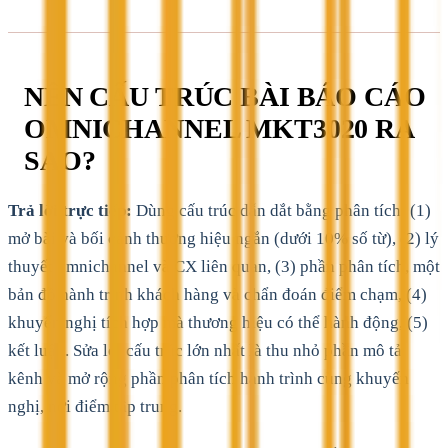
NÊN CẤU TRÚC BÀI BÁO CÁO
OMNICHANNEL MKT3020 RA
SAO?
Trả lời trực tiếp:
Dùng cấu trúc dẫn dắt bằng phân tích: (1)
mở bài và bối cảnh thương hiệu ngắn (dưới 10% số từ), (2) lý
thuyết omnichannel và CX liên quan, (3) phần phân tích, một
bản đồ hành trình khách hàng và chẩn đoán điểm chạm, (4)
khuyến nghị tích hợp mà thương hiệu có thể hành động, (5)
kết luận. Sửa lỗi cấu trúc lớn nhất là thu nhỏ phần mô tả
kênh và mở rộng phần phân tích hành trình cùng khuyến
nghị, nơi điểm tập trung.