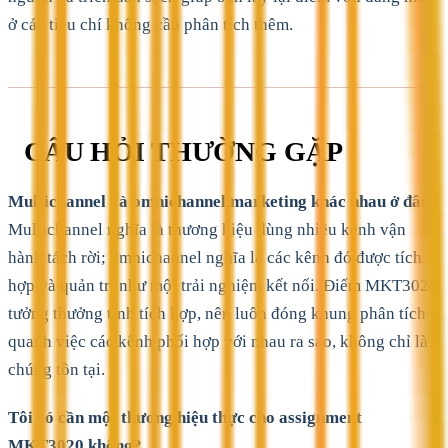
ở các tiêu chí không cần phân tích thêm.
CÂU HỎI THƯỜNG GẶP
Multichannel và omnichannel marketing khác nhau ở đâu?
Multichannel nghĩa là thương hiệu dùng nhiều kênh vận
hành tách rời; omnichannel nghĩa là các kênh đó được tích
hợp và quản trị như một trải nghiệm kết nối. Điểm MKT3020
tưởng thưởng tính tích hợp, nên luôn đóng khung phân tích
quanh việc các kênh phối hợp với nhau ra sao, không chỉ là
chúng tồn tại.
Tôi có cần một thương hiệu thực cho assignment
MKT3020 không?