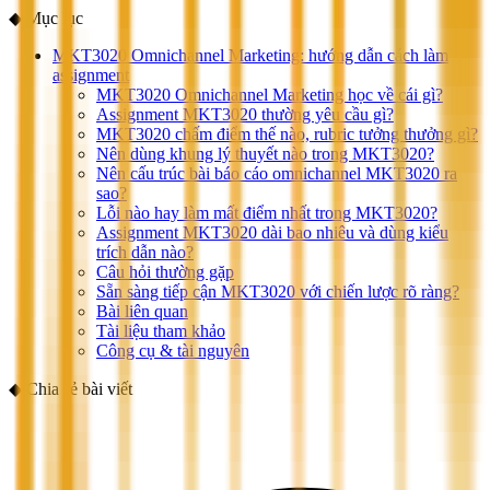
◆
Mục lục
MKT3020 Omnichannel Marketing: hướng dẫn cách làm
assignment
MKT3020 Omnichannel Marketing học về cái gì?
Assignment MKT3020 thường yêu cầu gì?
MKT3020 chấm điểm thế nào, rubric tưởng thưởng gì?
Nên dùng khung lý thuyết nào trong MKT3020?
Nên cấu trúc bài báo cáo omnichannel MKT3020 ra
sao?
Lỗi nào hay làm mất điểm nhất trong MKT3020?
Assignment MKT3020 dài bao nhiêu và dùng kiểu
trích dẫn nào?
Câu hỏi thường gặp
Sẵn sàng tiếp cận MKT3020 với chiến lược rõ ràng?
Bài liên quan
Tài liệu tham khảo
Công cụ & tài nguyên
◆
Chia sẻ bài viết