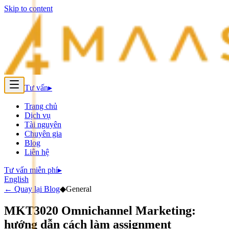
Skip to content
Tư vấn
▸
Trang chủ
Dịch vụ
Tài nguyên
Chuyên gia
Blog
Liên hệ
Tư vấn miễn phí
▸
English
←
Quay lại Blog
◆
General
MKT3020 Omnichannel Marketing:
hướng dẫn cách làm assignment