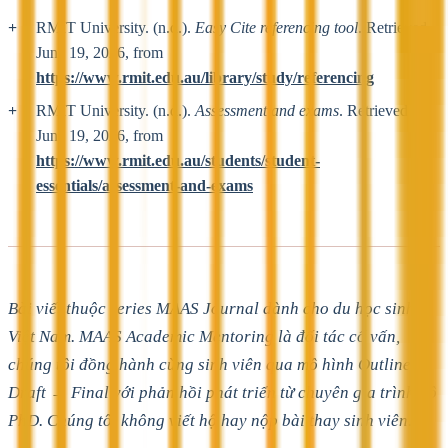
RMIT University. (n.d.).
Easy Cite referencing tool
. Retrieved
June 19, 2026, from
https://www.rmit.edu.au/library/study/referencing
RMIT University. (n.d.).
Assessment and exams
. Retrieved
June 19, 2026, from
https://www.rmit.edu.au/students/student-
essentials/assessment-and-exams
Bài viết thuộc series MAAS Journal dành cho du học sinh
Việt Nam. MAAS Academic Mentoring là đối tác cố vấn,
chúng tôi đồng hành cùng sinh viên qua mô hình Outline →
Draft → Final với phản hồi phát triển từ chuyên gia trình độ
PhD. Chúng tôi không viết hộ hay nộp bài thay sinh viên.