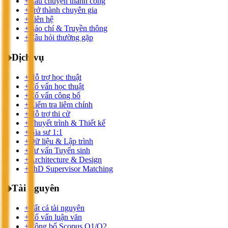
+
Câu chuyện thành công
+
Trở thành chuyên gia
+
Liên hệ
+
Báo chí & Truyền thông
+
Câu hỏi thường gặp
◆
Dịch vụ
+
Hỗ trợ học thuật
+
Cố vấn học thuật
+
Cố vấn công bố
+
Kiểm tra liêm chính
+
Hỗ trợ thi cử
+
Thuyết trình & Thiết kế
+
Gia sư 1:1
+
Dữ liệu & Lập trình
+
Tư vấn Tuyển sinh
+
Architecture & Design
+
PhD Supervisor Matching
◆
Tài nguyên
+
Tất cả tài nguyên
+
Cố vấn luận văn
+
Công bố Scopus Q1/Q2