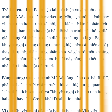
Trả lời trực tiếp:
Ba lỗi lặp lại xuất hiện xuyên suốt quá
trình MAAS đồng hành marketing. Một, bạn mô tả kênh thay
vì phân tích hành trình kết nối, bản kiểm kê lấn át phần tích
hợp. Hai, bạn trình bày một bản đồ hành trình mà không diễn
giải, để người chấm tự đoán điểm ma sát nghĩa là gì. Ba,
khuyến nghị chung chung ("thương hiệu nên cải thiện app")
thay vì cụ thể, nhắm đúng phân khúc và gắn với một khoảng
trống đã chẩn đoán. Sửa được ba lỗi này nâng hầu hết bản
nháp lên ít nhất một dải rubric.
Bằng chứng:
Qua quá trình MAAS đồng hành các bài RMIT,
phản hồi của người chấm trước khi can thiệp tụ lại quanh
"cần phân tích sâu hơn" và "khuyến nghị chưa đủ tích hợp",
hai cụm hay tách Credit khỏi Distinction nhất.
Ví dụ:
Khuyến nghị của một bạn du học sinh Việt viết