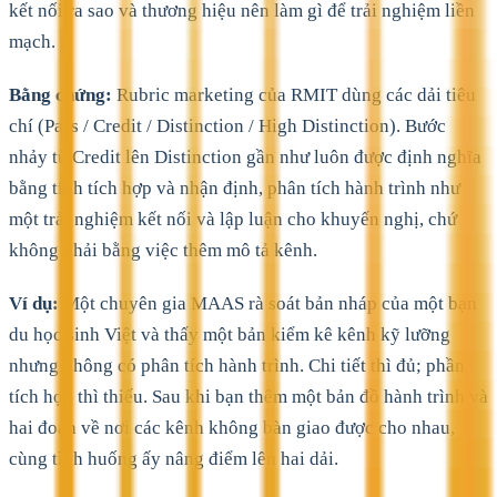
kết nối ra sao và thương hiệu nên làm gì để trải nghiệm liền
mạch.
Bằng chứng:
Rubric marketing của RMIT dùng các dải tiêu
chí (Pass / Credit / Distinction / High Distinction). Bước
nhảy từ Credit lên Distinction gần như luôn được định nghĩa
bằng tính tích hợp và nhận định, phân tích hành trình như
một trải nghiệm kết nối và lập luận cho khuyến nghị, chứ
không phải bằng việc thêm mô tả kênh.
Ví dụ:
Một chuyên gia MAAS rà soát bản nháp của một bạn
du học sinh Việt và thấy một bản kiểm kê kênh kỹ lưỡng
nhưng không có phân tích hành trình. Chi tiết thì đủ; phần
tích hợp thì thiếu. Sau khi bạn thêm một bản đồ hành trình và
hai đoạn về nơi các kênh không bàn giao được cho nhau,
cùng tình huống ấy nâng điểm lên hai dải.