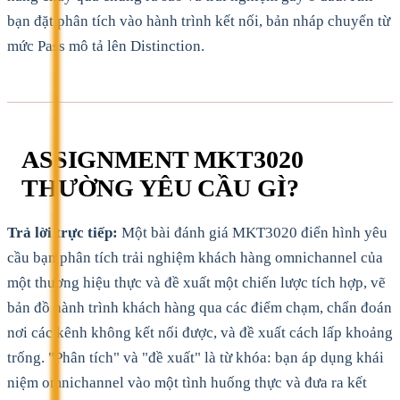
bạn đặt phân tích vào hành trình kết nối, bản nháp chuyển từ
mức Pass mô tả lên Distinction.
ASSIGNMENT MKT3020
THƯỜNG YÊU CẦU GÌ?
Trả lời trực tiếp:
Một bài đánh giá MKT3020 điển hình yêu
cầu bạn phân tích trải nghiệm khách hàng omnichannel của
một thương hiệu thực và đề xuất một chiến lược tích hợp, vẽ
bản đồ hành trình khách hàng qua các điểm chạm, chẩn đoán
nơi các kênh không kết nối được, và đề xuất cách lấp khoảng
trống. "Phân tích" và "đề xuất" là từ khóa: bạn áp dụng khái
niệm omnichannel vào một tình huống thực và đưa ra kết