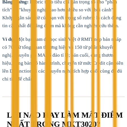
Bằng chứng:
Rubric theo tiêu chí gán trọng số cho "phân
tích" và "khuyến nghị" cao hơn nhiều so với "bối cảnh".
Khớp ngân sách từ của bạn với trọng số rubric là cách đáng
tin cậy nhất để nâng điểm mà không cần nghiên cứu thêm.
Ví dụ:
Một bạn nam du học sinh Việt ở RMIT nộp bản nháp
có 700 từ tổng quan thương hiệu và 150 từ phần khuyến
nghị. Chuyên gia MAAS đảo tỉ lệ; bản cuối, cùng thương
hiệu, cùng bản đồ hành trình, chuyển từ mức Credit cận biên
lên Distinction vì các khuyến nghị tích hợp cuối cùng đã đủ
chi tiết để chấm.
LỖI NÀO HAY LÀM MẤT ĐIỂM
NHẤT TRONG MKT3020?