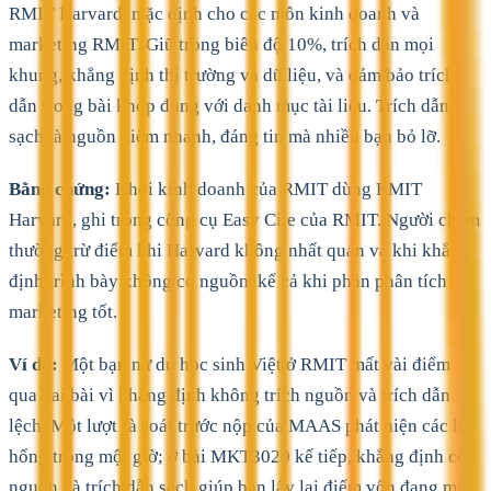
RMIT Harvard, mặc định cho các môn kinh doanh và
marketing RMIT. Giữ trong biên độ 10%, trích dẫn mọi
khung, khẳng định thị trường và dữ liệu, và đảm bảo trích
dẫn trong bài khớp đúng với danh mục tài liệu. Trích dẫn
sạch là nguồn điểm nhanh, đáng tin mà nhiều bạn bỏ lỡ.
Bằng chứng:
Khối kinh doanh của RMIT dùng RMIT
Harvard, ghi trong công cụ Easy Cite của RMIT. Người chấm
thường trừ điểm khi Harvard không nhất quán và khi khẳng
định trình bày không có nguồn, kể cả khi phần phân tích
marketing tốt.
Ví dụ:
Một bạn nữ du học sinh Việt ở RMIT mất vài điểm
qua hai bài vì khẳng định không trích nguồn và trích dẫn
lệch. Một lượt rà soát trước nộp của MAAS phát hiện các lỗ
hổng trong một giờ; ở bài MKT3020 kế tiếp, khẳng định có
nguồn và trích dẫn sạch giúp bạn lấy lại điểm vốn đang mất