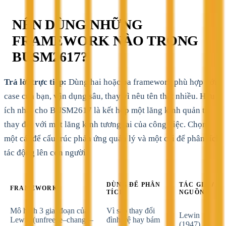
NÊN DÙNG NHỮNG
FRAMEWORK NÀO TRONG
BUSM2617?
Trả lời trực tiếp:
Dùng hai hoặc ba framework phù hợp với
case của bạn, vận dụng sâu, thay vì nêu tên thật nhiều. Hữu
ích nhất cho BUSM2617 là kết hợp một lăng kính quản trị
thay đổi với một lăng kính tương lai của công việc. Chọn
một cái để cấu trúc phản ứng quản lý và một cái để phân tích
tác động lên con người.
DÙNG ĐỂ PHÂN
TÁC GIẢ /
FRAMEWORK
TÍCH
NGUỒN
Mô hình 3 giai đoạn của
Vì sao thay đổi
Lewin
Lewin (unfreeze–change–
đình trệ hay bám
(1947)