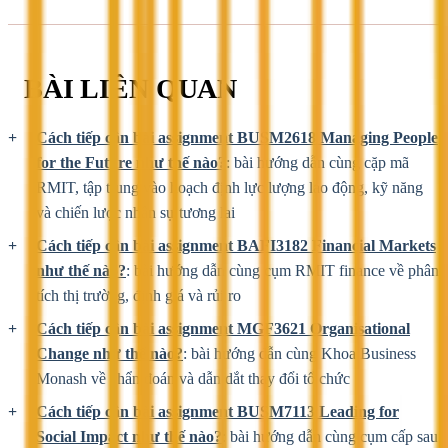
BÀI LIÊN QUAN
Cách tiếp cận bài assignment BUSM2618 Managing People
for the Future như thế nào?
: bài hướng dẫn cùng cặp mã
RMIT, tập trung vào hoạch định lực lượng lao động, kỹ năng
và chiến lược nhân sự tương lai
Cách tiếp cận bài assignment BAFI3182 Financial Markets
như thế nào?
: bài hướng dẫn cùng cụm RMIT finance về phân
tích thị trường, định giá và rủi ro
Cách tiếp cận bài assignment MGF3621 Organisational
Change như thế nào?
: bài hướng dẫn cùng Khoa Business
Monash về chẩn đoán và dẫn dắt thay đổi tổ chức
Cách tiếp cận bài assignment BUSM7113 Leading for
Social Impact như thế nào?
: bài hướng dẫn cùng cụm cấp sau