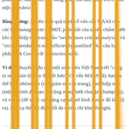
một dải rubric.
Bằng chứng:
Xuyên suốt quá trình cố vấn của MAAS cho
các bài management ở RMIT, phản hồi của người chấm trước
khi can thiệp tập trung vào "needs more critical analysis" và
"recommendations not sufficiently justified", hai câu hay
phân tách Credit với Distinction nhất.
Ví dụ:
Khuyến nghị của một sinh viên Việt Nam viết "công
ty nên quản lý thay đổi tốt hơn". Cố vấn MAAS đẩy bạn cụ
thể hóa: nhóm nào (các giám sát cấp trung), can thiệp nào
(một lộ trình đào tạo lại cộng mạng lưới change-champion),
và vì sao (để xử lý sự kháng cự mà mô hình Kotter đã làm lộ
ra). Bản cụ thể đạt điểm tối đa ở tiêu chí khuyến nghị.