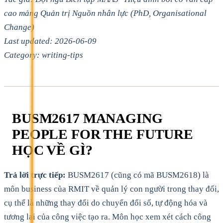
cao mảng Quản trị Nguồn nhân lực (PhD, Organisational
Change)
Last updated: 2026-06-09
Category: writing-tips
BUSM2617 MANAGING
PEOPLE FOR THE FUTURE
HỌC VỀ GÌ?
Trả lời trực tiếp:
BUSM2617 (cũng có mã BUSM2618) là
môn business của RMIT về quản lý con người trong thay đổi,
cụ thể là những thay đổi do chuyển đổi số, tự động hóa và
tương lai của công việc tạo ra. Môn học xem xét cách công