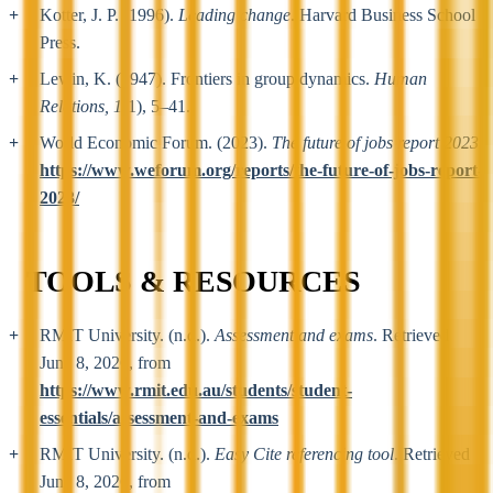
Kotter, J. P. (1996).
Leading change
. Harvard Business School
Press.
Lewin, K. (1947). Frontiers in group dynamics.
Human
Relations, 1
(1), 5–41.
World Economic Forum. (2023).
The future of jobs report 2023
.
https://www.weforum.org/reports/the-future-of-jobs-report-
2023/
TOOLS & RESOURCES
RMIT University. (n.d.).
Assessment and exams
. Retrieved
June 8, 2026, from
https://www.rmit.edu.au/students/student-
essentials/assessment-and-exams
RMIT University. (n.d.).
Easy Cite referencing tool
. Retrieved
June 8, 2026, from