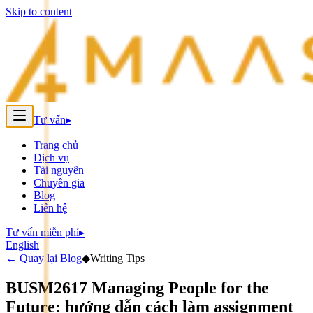
Skip to content
Tư vấn
▸
Trang chủ
Dịch vụ
Tài nguyên
Chuyên gia
Blog
Liên hệ
Tư vấn miễn phí
▸
English
←
Quay lại Blog
◆
Writing Tips
BUSM2617 Managing People for the
Future: hướng dẫn cách làm assignment