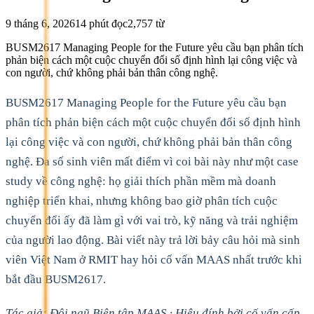
9 tháng 6, 2026
14
phút đọc
2,757
từ
BUSM2617 Managing People for the Future yêu cầu bạn phân tích
phản biện cách một cuộc chuyển đổi số định hình lại công việc và
con người, chứ không phải bản thân công nghệ.
BUSM2617 Managing People for the Future yêu cầu bạn
phân tích phản biện cách một cuộc chuyển đổi số định hình
lại công việc và con người, chứ không phải bản thân công
nghệ. Đa số sinh viên mất điểm vì coi bài này như một case
study về công nghệ: họ giải thích phần mềm mà doanh
nghiệp triển khai, nhưng không bao giờ phân tích cuộc
chuyển đổi ấy đã làm gì với vai trò, kỹ năng và trải nghiệm
của người lao động. Bài viết này trả lời bảy câu hỏi mà sinh
viên Việt Nam ở RMIT hay hỏi cố vấn MAAS nhất trước khi
bắt đầu BUSM2617.
Tác giả: Đội ngũ Biên tập MAAS · Hiệu đính bởi cố vấn cấp