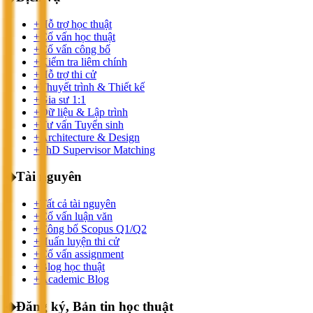
+
Hỗ trợ học thuật
+
Cố vấn học thuật
+
Cố vấn công bố
+
Kiểm tra liêm chính
+
Hỗ trợ thi cử
+
Thuyết trình & Thiết kế
+
Gia sư 1:1
+
Dữ liệu & Lập trình
+
Tư vấn Tuyển sinh
+
Architecture & Design
+
PhD Supervisor Matching
◆
Tài nguyên
+
Tất cả tài nguyên
+
Cố vấn luận văn
+
Công bố Scopus Q1/Q2
+
Huấn luyện thi cử
+
Cố vấn assignment
+
Blog học thuật
+
Academic Blog
◆
Đăng ký, Bản tin học thuật