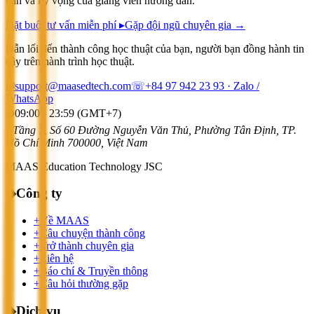
bạn và kỳ vọng của giảng viên hướng dẫn.
Đặt buổi tư vấn miễn phí ▸
Gặp đội ngũ chuyên gia →
Dẫn lối đến thành công học thuật của bạn, người bạn đồng hành tin
cậy trên hành trình học thuật.
✉
support@maasedtech.com
☏
+84 97 942 23 93
· Zalo /
WhatsApp
⌚
09:00 - 23:59 (GMT+7)
⌂
Tầng 7, Số 60 Đường Nguyễn Văn Thủ, Phường Tân Định, TP.
Hồ Chí Minh 700000, Việt Nam
MAAS Education Technology JSC
◆
Công ty
+
Về MAAS
+
Câu chuyện thành công
+
Trở thành chuyên gia
+
Liên hệ
+
Báo chí & Truyền thông
+
Câu hỏi thường gặp
◆
Dịch vụ