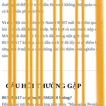
thường trừ điểm vì trích dẫn Harvard không nhất quán ngay
cả khi phần phân tích tốt.
Ví dụ:
Một sinh viên Việt Nam ở RMIT mất vài điểm qua hai
bài vì trích dẫn không khớp. Một lượt rà soát trước nộp của
MAAS bắt được 12 lỗi trích dẫn trong một giờ; ở bài
BUSM2617 kế tiếp, trích dẫn sạch sẽ đã lấy lại số điểm bạn
từng mất ở một tiêu chí không đòi hỏi thêm chút nghiên cứu
nào.
CÂU HỎI THƯỜNG GẶP
BUSM2617 có giống BUSM2618 không?
Đây là hai mã ghép của cùng một môn, "Managing People