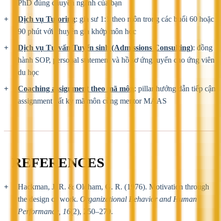
PhD đúng chuyên ngành của bạn
Dịch vụ Tutoring
: gia sư 1:1 theo môn trong các buổi 60 hoặc
90 phút với chuyên gia khớp môn học
Dịch vụ Tư vấn Tuyển sinh (Admissions Consulting)
: đồng
hành SOP, personal statement và hồ sơ ứng tuyển cho ứng viên
du học
Coaching assignment theo mã môn
: pillar hướng dẫn tiếp cận
assignment bất kỳ mã môn cùng mentor MAAS
REFERENCES
Hackman, J. R. & Oldham, G. R. (1976). Motivation through
the design of work.
Organizational Behavior and Human
Performance, 16
(2), 250–279.