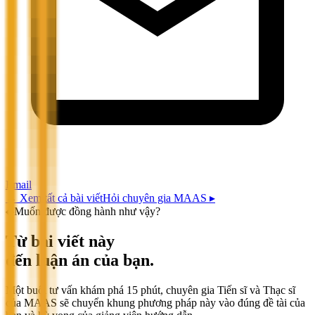
Email
←
Xem tất cả bài viết
Hỏi chuyên gia MAAS ▸
◆
Muốn được đồng hành như vậy?
Từ bài viết này
đến luận án của bạn.
Một buổi tư vấn khám phá 15 phút, chuyên gia Tiến sĩ và Thạc sĩ
của MAAS sẽ chuyển khung phương pháp này vào đúng đề tài của