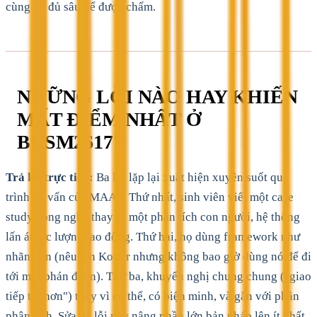
cùng đã đủ sâu để được chấm.
NHỮNG LỖI NÀO HAY KHIẾN
MẤT ĐIỂM NHẤT Ở
BUSM2617?
Trả lời trực tiếp:
Ba lỗi lặp lại xuất hiện xuyên suốt quá
trình cố vấn của MAAS. Thứ nhất, sinh viên viết một case
study công nghệ thay vì một phân tích con người, hệ thống
lấn át lực lượng lao động. Thứ hai, họ dùng framework như
nhãn dán (nêu tên Kotter nhưng không bao giờ dùng nó để đi
tới một phán đoán). Thứ ba, khuyến nghị chung chung ("giao
tiếp tốt hơn") thay vì cụ thể, có biện minh, và gắn với phần
phân tích. Sửa ba lỗi này nâng phần lớn bản nháp lên ít nhất