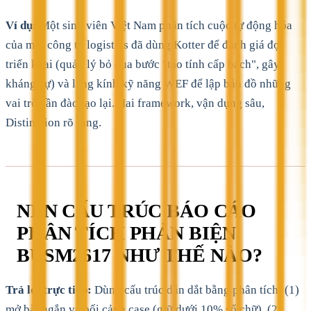
Ví dụ:
Một sinh viên Việt Nam phân tích cuộc tự động hóa
của một công ty logistics đã dùng Kotter để đánh giá đợt
triển khai (quản lý bỏ qua bước "tạo tính cấp bách", gây
kháng cự) và lăng kính kỹ năng WEF để lập bản đồ những
vai trò cần đào tạo lại. Hai framework, vận dụng sâu,
Distinction rõ ràng.
NÊN CẤU TRÚC BÁO CÁO
PHÂN TÍCH PHẢN BIỆN
BUSM2617 NHƯ THẾ NÀO?
Trả lời trực tiếp:
Dùng cấu trúc dẫn dắt bằng phân tích: (1)
mở bài ngắn và bối cảnh case (giữ dưới 10% số chữ), (2)