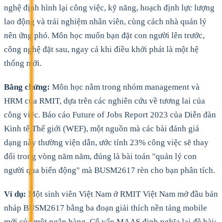
nghệ định hình lại công việc, kỹ năng, hoạch định lực lượng
lao động và trải nghiệm nhân viên, cùng cách nhà quản lý
nên ứng phó. Môn học muốn bạn đặt con người lên trước,
công nghệ đặt sau, ngay cả khi điều khởi phát là một hệ
thống mới.
Bằng chứng:
Môn học nằm trong nhóm management và
HRM của RMIT, dựa trên các nghiên cứu về tương lai của
công việc. Báo cáo Future of Jobs Report 2023 của Diễn đàn
Kinh tế Thế giới (WEF), một nguồn mà các bài đánh giá
dạng này thường viện dẫn, ước tính 23% công việc sẽ thay
đổi trong vòng năm năm, đúng là bài toán "quản lý con
người qua biến động" mà BUSM2617 rèn cho bạn phân tích.
Ví dụ:
Một sinh viên Việt Nam ở RMIT Việt Nam mở đầu bản
nháp BUSM2617 bằng ba đoạn giải thích nền tảng mobile
mới của một ngân hàng. Cố vấn MAAS định nghĩa lại đề bài: