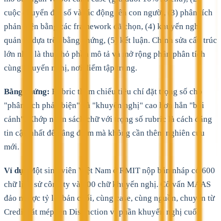
cuộc chuyển đổi số và tác động lên con người, (3) phân tích
phản biện bằng các framework đã chọn, (4) khuyến nghị
quản lý dựa trên bằng chứng, (5) kết luận. Chỉnh sửa cấu trúc
lớn nhất là thu nhỏ phần mô tả và mở rộng phần phân tích
cùng khuyến nghị, nơi điểm tập trung.
Bằng chứng:
Rubric tham chiếu tiêu chí đặt trọng số cho
"phân tích phản biện" và "khuyến nghị" cao hơn hẳn "bối
cảnh". Khớp ngân sách chữ với trọng số rubric là cách đáng
tin cậy nhất để nâng điểm mà không cần thêm nghiên cứu
mới.
Ví dụ:
Một sinh viên Việt Nam ở RMIT nộp bản nháp có 600
chữ lịch sử công ty và 200 chữ khuyến nghị. Cố vấn MAAS
đảo ngược tỷ lệ; bản cuối, cùng case, cùng nguồn, chuyển từ
Credit sát mép lên Distinction vì phần khuyến nghị cuối