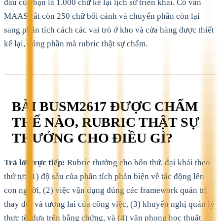
đầu của bạn là 1.000 chữ kể lại lịch sử triển khai. Cố vấn
MAAS cắt còn 250 chữ bối cảnh và chuyển phần còn lại
sang phân tích cách các vai trò ở kho và cửa hàng được thiết
kế lại, đúng phần mà rubric thật sự chấm.
BÀI BUSM2617 ĐƯỢC CHẤM
THẾ NÀO, RUBRIC THẬT SỰ
THƯỞNG CHO ĐIỀU GÌ?
Trả lời trực tiếp:
Rubric thưởng cho bốn thứ, đại khái theo
thứ tự: (1) độ sâu của phân tích phản biện về tác động lên
con người, (2) việc vận dụng đúng các framework quản trị
thay đổi và tương lai của công việc, (3) khuyến nghị quản lý
thực tế, dựa trên bằng chứng, và (4) văn phong học thuật