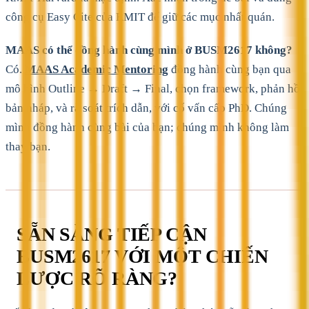
công cụ Easy Cite của RMIT để giữ các mục nhất quán.
MAAS có thể đồng hành cùng mình ở BUSM2617 không?
Có.
MAAS Academic Mentoring
đồng hành cùng bạn qua
mô hình Outline → Draft → Final, chọn framework, phản hồi
bản nháp, và rà soát trích dẫn, với cố vấn cấp PhD. Chúng
mình đồng hành cùng bài của bạn; chúng mình không làm
thay bạn.
SẴN SÀNG TIẾP CẬN
BUSM2617 VỚI MỘT CHIẾN
LƯỢC RÕ RÀNG?