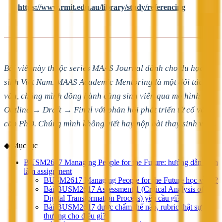
https://www.rmit.edu.au/library/study/referencing
Bài viết này thuộc series MAAS Journal dành cho du học
sinh Việt Nam. MAAS Academic Mentoring là một đối tác cố
vấn, chúng mình đồng hành cùng sinh viên qua mô hình
Outline → Draft → Final với phản hồi phát triển từ cố vấn
cấp PhD. Chúng mình không viết hay nộp bài thay sinh viên.
◆
Mục lục
BUSM2617 Managing People for the Future: hướng dẫn cách
làm assignment
BUSM2617 Managing People for the Future học về gì?
Bài BUSM2617 Assessment 1 (Critical Analysis of a
Digital Transformation Process) yêu cầu gì?
Bài BUSM2617 được chấm thế nào, rubric thật sự
thưởng cho điều gì?