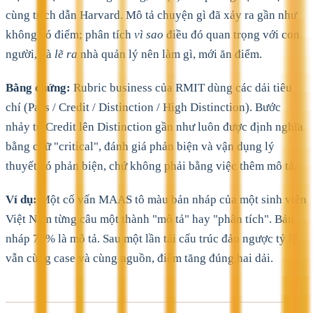
cùng trích dẫn Harvard. Mô tả chuyện gì đã xảy ra gần như
không có điểm; phân tích
vì sao
điều đó quan trọng với con
người, và
lẽ ra
nhà quản lý nên làm gì, mới ăn điểm.
Bằng chứng:
Rubric business của RMIT dùng các dải tiêu
chí (Pass / Credit / Distinction / High Distinction). Bước
nhảy từ Credit lên Distinction gần như luôn được định nghĩa
bằng chữ "critical", đánh giá phản biện và vận dụng lý
thuyết có phản biện, chứ không phải bằng việc thêm mô tả.
Ví dụ:
Một cố vấn MAAS tô màu bản nháp của một sinh viên
Việt Nam từng câu một thành "mô tả" hay "phân tích". Bản
nháp 75% là mô tả. Sau một lần tái cấu trúc đảo ngược tỷ lệ,
vẫn cùng case và cùng nguồn, điểm tăng đúng hai dải.