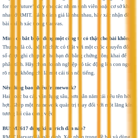
for the Future", dạy cho các nhóm sinh viên hoặc cơ sở khác
nhau ở RMIT. Cách đánh giá là như nhau, hãy xác nhận đề
bài chính xác trong Canvas.
Mình có bắt buộc dùng một công ty có thật cho bài không?
Thường là có, một tổ chức có thật với một cuộc chuyển đổi
số được ghi chép sẽ cho bạn đủ bằng chứng công khai để
phân tích. Hãy chọn doanh nghiệp có tác động lên con người
rõ ràng, không chỉ là một cái tên nổi tiếng.
Nên dùng bao nhiêu framework?
Hai hoặc ba cái, vận dụng sâu, hơn hẳn năm cái nêu tên hời
hợt. Ghép một framework quản trị thay đổi với một lăng kính
tương lai của công việc.
BUSM2617 dùng kiểu trích dẫn nào?
RMIT Harvard là mặc định. Xác nhận trong đề bài và dùng