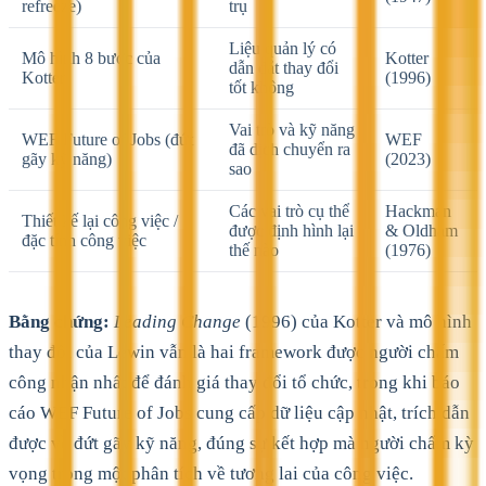
refreeze)
trụ
Liệu quản lý có
Mô hình 8 bước của
Kotter
dẫn dắt thay đổi
Kotter
(1996)
tốt không
Vai trò và kỹ năng
WEF Future of Jobs (đứt
WEF
đã dịch chuyển ra
gãy kỹ năng)
(2023)
sao
Các vai trò cụ thể
Hackman
Thiết kế lại công việc /
được định hình lại
& Oldham
đặc tính công việc
thế nào
(1976)
Bằng chứng:
Leading Change
(1996) của Kotter và mô hình
thay đổi của Lewin vẫn là hai framework được người chấm
công nhận nhất để đánh giá thay đổi tổ chức, trong khi báo
cáo WEF Future of Jobs cung cấp dữ liệu cập nhật, trích dẫn
được về đứt gãy kỹ năng, đúng sự kết hợp mà người chấm kỳ
vọng trong một phân tích về tương lai của công việc.