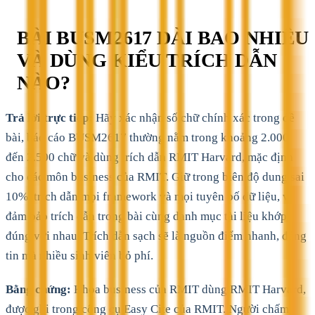
BÀI BUSM2617 DÀI BAO NHIÊU
VÀ DÙNG KIỂU TRÍCH DẪN
NÀO?
Trả lời trực tiếp:
Hãy xác nhận số chữ chính xác trong đề
bài, báo cáo BUSM2617 thường nằm trong khoảng 2.000
đến 2.500 chữ và dùng trích dẫn RMIT Harvard, mặc định
cho các môn business của RMIT. Giữ trong biên độ dung sai
10%, trích dẫn mọi framework và mọi tuyên bố dữ liệu, và
đảm bảo trích dẫn trong bài cùng danh mục tài liệu khớp
đúng với nhau. Trích dẫn sạch sẽ là nguồn điểm nhanh, đáng
tin mà nhiều sinh viên bỏ phí.
Bằng chứng:
Khoa business của RMIT dùng RMIT Harvard,
được ghi trong công cụ Easy Cite của RMIT. Người chấm