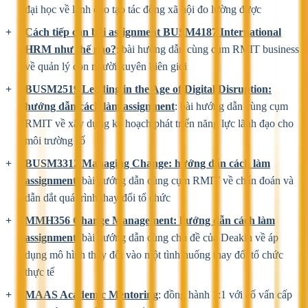
đại học về lãnh đạo tạo tác động xã hội đo lường được
Cách tiếp cận bài assignment BUSM4187 International
HRM như thế nào?
: bài hướng dẫn cùng cụm RMIT business
về quản lý con người xuyên biên giới
BUSM2519 Leading in the Age of Digital Disruption:
hướng dẫn cách làm assignment
: bài hướng dẫn cùng cụm
RMIT về xây dựng kế hoạch phát triển năng lực lãnh đạo cho
môi trường số
BUSM3312 Managing Change: hướng dẫn cách làm
assignment
: bài hướng dẫn cùng cụm RMIT về chẩn đoán và
dẫn dắt quá trình thay đổi tổ chức
MMH356 Change Management: hướng dẫn cách làm
assignment
: bài hướng dẫn cùng chủ đề của Deakin về áp
dụng mô hình thay đổi vào một tình huống thay đổi tổ chức
thực tế
MAAS Academic Mentoring
: đồng hành 1:1 với cố vấn cấp