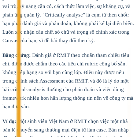
vai trò, kỹ năng cần có, cách thức làm việc, sự kháng cự, và
phản ứng quản lý. "Critically analyse" là cụm từ then chốt:
bạn phải đánh giá và phán đoán, không phải kể lại diễn biến.
Luôn xác nhận câu chữ, số chữ và trọng số chính xác trong
Canvas của bạn, vì đề bài thay đổi theo kỳ.
Bằng chứng:
Đánh giá ở RMIT theo chuẩn tham chiếu tiêu
chí, điểm được chấm theo các tiêu chí rubric công bố sẵn,
không xếp hạng so với bạn cùng lớp. Điều này được nêu
trong chính sách Assessment của RMIT, và đó là lý do một
bài critical-analysis thưởng cho phán đoán và việc dùng
framework nhiều hơn hẳn lượng thông tin nền về công ty mà
bạn đưa vào.
Ví dụ:
Một sinh viên Việt Nam ở RMIT chọn việc một nhà
bán lẻ chuyển sang thương mại điện tử làm case. Bản nháp