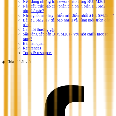
Nên dùng những framework nào trong BUSM2617?
Nên cấu trúc báo cáo phân tích phản biện BUSM2617
như thế nào?
Những lỗi nào hay khiến mất điểm nhất ở BUSM2617?
Bài BUSM2617 dài bao nhiêu và dùng kiểu trích dẫn
nào?
Câu hỏi thường gặp
Sẵn sàng tiếp cận BUSM2617 với một chiến lược rõ
ràng?
Bài liên quan
References
Tools & resources
◆
Chia sẻ bài viết