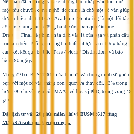
Nếu bạn đã có công ty case nhưng bản nháp vẫn đọc như
một câu chuyện công nghệ, đó chính là chỗ một cố vấn giúp
được nhiều nhất. MAAS Academic Mentoring là một đối tác
cố vấn, chúng mình đồng hành cùng bạn qua Outline →
Draft → Final để phần phân tích vẫn là của bạn và phần cấu
trúc ăn điểm. Mỗi gói đồng hành đều được bảo chứng bằng
cam kết kết quả ba bậc (Pass / Merit / Distinction) và bảo
hành 90 ngày.
Mang đề bài BUSM2617 của bạn tới và chúng mình sẽ ghép
bạn với một cố vấn mảng con người và thay đổi, 23% trong
hơn 100 chuyên gia của MAAS có học vị PhD, trong vòng 48
giờ.
Đặt lịch tư vấn 20 phút miễn phí về BUSM2617 cùng
MAAS Academic Mentoring →